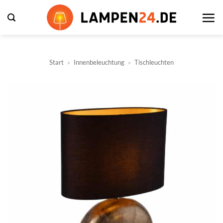
Zum
Inhalt
springen
Start
»
Innenbeleuchtung
»
Tischleuchten