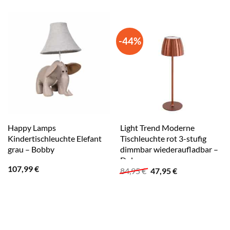
-44%
Happy Lamps
Light Trend Moderne
Kindertischleuchte Elefant
Tischleuchte rot 3-stufig
grau – Bobby
dimmbar wiederaufladbar –
Dolce
107,99
€
Ursprünglicher
Aktueller
84,95
€
47,95
€
Preis
Preis
war:
ist:
84,95 €
47,95 €.