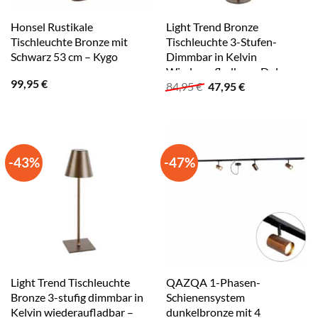
Honsel Rustikale
Light Trend Bronze
Tischleuchte Bronze mit
Tischleuchte 3-Stufen-
Schwarz 53 cm – Kygo
Dimmbar in Kelvin
Wiederaufladbar – Dolce
99,95
€
Ursprünglicher
Aktueller
84,95
€
47,95
€
Preis
Preis
war:
ist:
84,95 €
47,95 €.
-43%
-47%
Light Trend Tischleuchte
QAZQA 1-Phasen-
Bronze 3-stufig dimmbar in
Schienensystem
Kelvin wiederaufladbar –
dunkelbronze mit 4