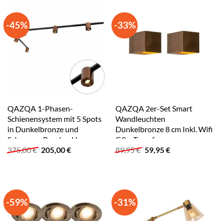
-45%
-33%
QAZQA 1-Phasen-
QAZQA 2er-Set Smart
Schienensystem mit 5 Spots
Wandleuchten
in Dunkelbronze und
Dunkelbronze 8 cm Inkl. Wifi
Schwarz – Rondoo Up
G9 – Transfer
Ursprünglicher
Aktueller
Ursprünglicher
Aktueller
375,00
€
205,00
€
89,95
€
59,95
€
Preis
Preis
Preis
Preis
war:
ist:
war:
ist:
375,00 €
205,00 €.
89,95 €
59,95 €.
-59%
-31%