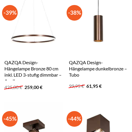
-39%
-38%
QAZQA Design-
QAZQA Design-
Hängelampe Bronze 80 cm
Hängelampe dunkelbronze –
inkl. LED 3-stufig dimmbar –
Tubo
Anello
Ursprünglicher
Aktueller
99,95
€
61,95
€
Ursprünglicher
Aktueller
425,00
€
259,00
€
Preis
Preis
Preis
Preis
war:
ist:
war:
ist:
99,95 €
61,95 €.
425,00 €
259,00 €.
-45%
-44%