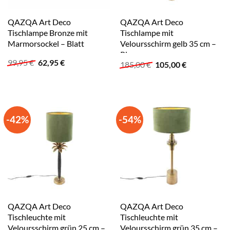
QAZQA Art Deco
QAZQA Art Deco
Tischlampe Bronze mit
Tischlampe mit
Marmorsockel – Blatt
Veloursschirm gelb 35 cm –
Pisos
Ursprünglicher
Aktueller
99,95
€
62,95
€
Ursprünglicher
Aktueller
185,00
€
105,00
€
Preis
Preis
Preis
Preis
war:
ist:
war:
ist:
99,95 €
62,95 €.
185,00 €
105,00 €.
-42%
-54%
QAZQA Art Deco
QAZQA Art Deco
Tischleuchte mit
Tischleuchte mit
Veloursschirm grün 25 cm –
Veloursschirm grün 35 cm –