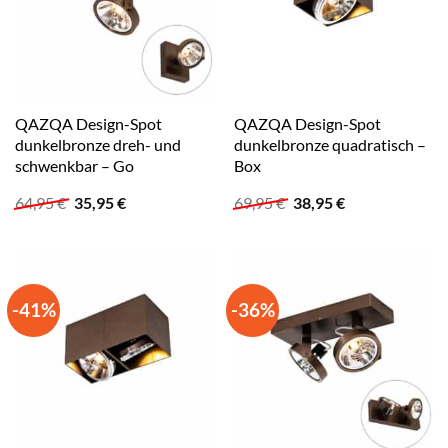
QAZQA Design-Spot
QAZQA Design-Spot
dunkelbronze dreh- und
dunkelbronze quadratisch –
schwenkbar – Go
Box
Ursprünglicher
Aktueller
Ursprünglicher
Aktueller
64,95
€
35,95
€
69,95
€
38,95
€
Preis
Preis
Preis
Preis
war:
ist:
war:
ist:
64,95 €
35,95 €.
69,95 €
38,95 €.
-41%
-36%