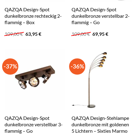
QAZQA Design-Spot
QAZQA Design-Spot
dunkelbronze rechteckig 2-
dunkelbronze verstellbar 2-
flammig – Box
flammig – Go
Ursprünglicher
Aktueller
Ursprünglicher
Aktueller
109,00
€
63,95
€
109,00
€
69,95
€
Preis
Preis
Preis
Preis
war:
ist:
war:
ist:
109,00 €
63,95 €.
109,00 €
69,95 €.
-37%
-36%
QAZQA Design-Spot
QAZQA Design-Stehlampe
dunkelbronze verstellbar 3-
dunkelbronze mit goldenen
flammig – Go
5 Lichtern – Sixties Marmo