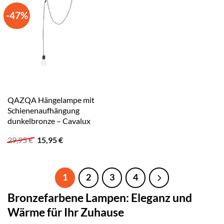
-47%
QAZQA Hängelampe mit
Schienenaufhängung
dunkelbronze – Cavalux
Ursprünglicher
Aktueller
29,95
€
15,95
€
Preis
Preis
war:
ist:
29,95 €
15,95 €.
1
2
3
4
Bronzefarbene Lampen: Eleganz und
Wärme für Ihr Zuhause