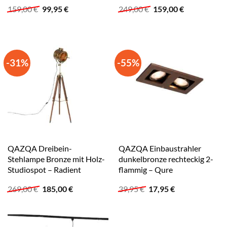
Ursprünglicher
Aktueller
Ursprünglicher
Aktueller
159,00
€
99,95
€
249,00
€
159,00
€
Preis
Preis
Preis
Preis
war:
ist:
war:
ist:
159,00 €
99,95 €.
249,00 €
159,00 €.
-31%
-55%
QAZQA Dreibein-
QAZQA Einbaustrahler
Stehlampe Bronze mit Holz-
dunkelbronze rechteckig 2-
Studiospot – Radient
flammig – Qure
Ursprünglicher
Aktueller
Ursprünglicher
Aktueller
269,00
€
185,00
€
39,95
€
17,95
€
Preis
Preis
Preis
Preis
war:
ist:
war:
ist:
269,00 €
185,00 €.
39,95 €
17,95 €.