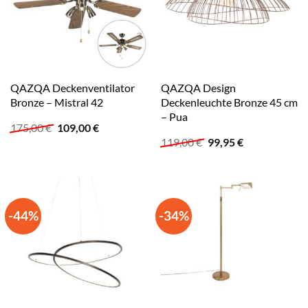
QAZQA Deckenventilator
QAZQA Design
Bronze – Mistral 42
Deckenleuchte Bronze 45 cm
– Pua
Ursprünglicher
Aktueller
175,00
€
109,00
€
Preis
Preis
Ursprünglicher
Aktueller
119,00
€
99,95
€
war:
ist:
Preis
Preis
175,00 €
109,00 €.
war:
ist:
119,00 €
99,95 €.
-44%
-34%