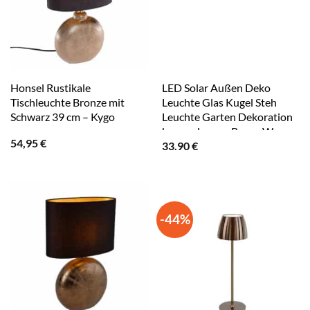
Honsel Rustikale
LED Solar Außen Deko
Tischleuchte Bronze mit
Leuchte Glas Kugel Steh
Schwarz 39 cm – Kygo
Leuchte Garten Dekoration
bronze Lampe Rasen Weg
54,95
€
33.90
€
Beleuchtung
-44%