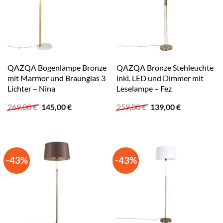
QAZQA Bogenlampe Bronze
QAZQA Bronze Stehleuchte
mit Marmor und Braunglas 3
inkl. LED und Dimmer mit
Lichter – Nina
Leselampe – Fez
Ursprünglicher
Aktueller
Ursprünglicher
Aktueller
269,00
€
145,00
€
259,00
€
139,00
€
Preis
Preis
Preis
Preis
war:
ist:
war:
ist:
269,00 €
145,00 €.
259,00 €
139,00 €.
-43%
-43%