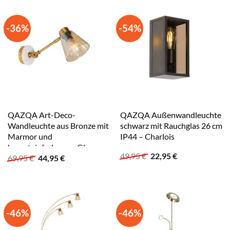
-36%
-54%
QAZQA Art-Deco-
QAZQA Außenwandleuchte
Wandleuchte aus Bronze mit
schwarz mit Rauchglas 26 cm
Marmor und
IP44 – Charlois
bernsteinfarbenem Glas –
Ursprünglicher
Aktueller
49,95
€
22,95
€
Ursprünglicher
Aktueller
69,95
€
44,95
€
Nina
Preis
Preis
Preis
Preis
war:
ist:
war:
ist:
49,95 €
22,95 €.
69,95 €
44,95 €.
-46%
-46%