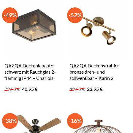
-49%
-52%
QAZQA Deckenleuchte
QAZQA Deckenstrahler
schwarz mit Rauchglas 2-
bronze dreh- und
flammig IP44 – Charlois
schwenkbar – Karin 2
Ursprünglicher
Aktueller
Ursprünglicher
Aktueller
79,95
€
40,95
€
49,95
€
23,95
€
Preis
Preis
Preis
Preis
war:
ist:
war:
ist:
79,95 €
40,95 €.
49,95 €
23,95 €.
-38%
-16%