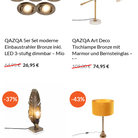
QAZQA 5er Set moderne
QAZQA Art Deco
Einbaustrahler Bronze inkl.
Tischlampe Bronze mit
LED 3-stufig dimmbar – Mio
Marmor und Bernsteinglas –
Nina
Ursprünglicher
Aktueller
64,95
€
26,95
€
Ursprünglicher
Aktueller
109,00
€
74,95
€
Preis
Preis
Preis
Preis
war:
ist:
war:
ist:
64,95 €
26,95 €.
109,00 €
74,95 €.
-37%
-43%