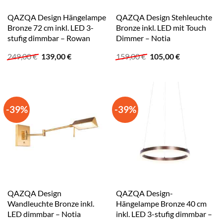
QAZQA Design Hängelampe
QAZQA Design Stehleuchte
Bronze 72 cm inkl. LED 3-
Bronze inkl. LED mit Touch
stufig dimmbar – Rowan
Dimmer – Notia
Ursprünglicher
Aktueller
Ursprünglicher
Aktueller
249,00
€
139,00
€
159,00
€
105,00
€
Preis
Preis
Preis
Preis
war:
ist:
war:
ist:
249,00 €
139,00 €.
159,00 €
105,00 €.
-39%
-39%
QAZQA Design
QAZQA Design-
Wandleuchte Bronze inkl.
Hängelampe Bronze 40 cm
LED dimmbar – Notia
inkl. LED 3-stufig dimmbar –