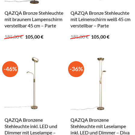
QAZQA Bronze Stehleuchte
QAZQA Bronze Stehleuchte
mit braunem Lampenschirm
mit Leinenschirm weiß 45 cm
verstellbar 45 cm – Parte
verstellbar – Parte
Ursprünglicher
Aktueller
Ursprünglicher
Aktueller
185,00
€
105,00
€
185,00
€
105,00
€
Preis
Preis
Preis
Preis
war:
ist:
war:
ist:
185,00 €
105,00 €.
185,00 €
105,00 €.
-46%
-36%
QAZQA Bronzene
QAZQA Bronzene
Stehleuchte inkl. LED und
Stehleuchte mit Leselampe
Dimmer mit Leselampe –
inkl. LED und Dimmer – Diva