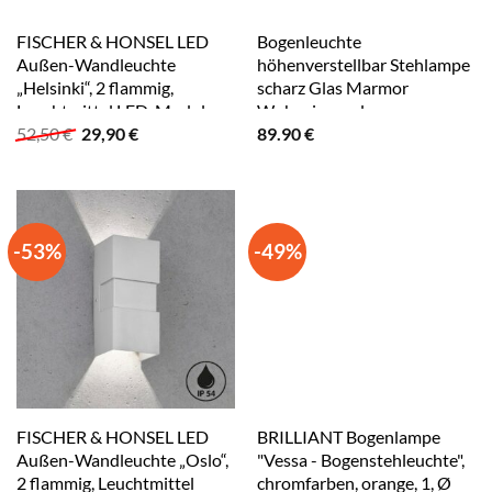
FISCHER & HONSEL LED
Bogenleuchte
Außen-Wandleuchte
höhenverstellbar Stehlampe
„Helsinki“, 2 flammig,
scharz Glas Marmor
Leuchtmittel LED-Modul
Wohnzimmerlampe
Ursprünglicher
Aktueller
52,50
€
29,90
€
89.90
€
LED fest integriert schwarz
Beistellleuchte, mit
Preis
Preis
schwenkbarem Schirm, 1x
war:
ist:
E27, LxBxH 96x30x196 cm
52,50 €
29,90 €.
-53%
-49%
FISCHER & HONSEL LED
BRILLIANT Bogenlampe
Außen-Wandleuchte „Oslo“,
"Vessa - Bogenstehleuchte",
2 flammig, Leuchtmittel
chromfarben, orange, 1, Ø