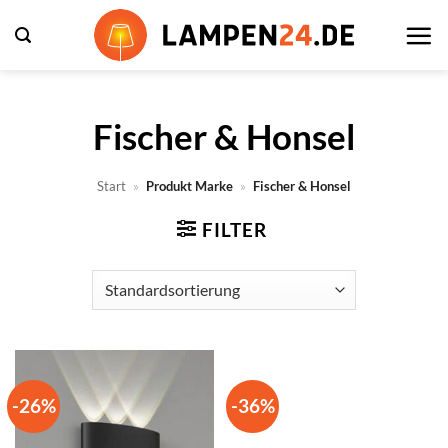
Zum
Inhalt
springen
Fischer & Honsel
Start
»
Produkt Marke
»
Fischer & Honsel
FILTER
-26%
-36%