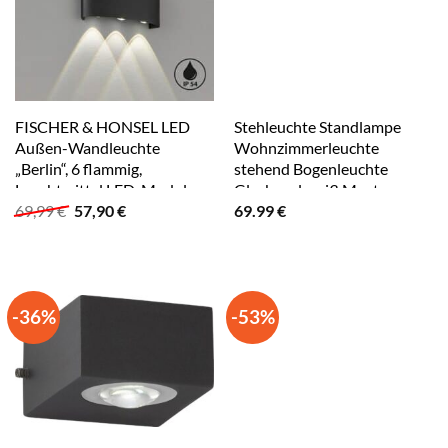
FISCHER & HONSEL LED
Stehleuchte Standlampe
Außen-Wandleuchte
Wohnzimmerleuchte
„Berlin“, 6 flammig,
stehend Bogenleuchte
Leuchtmittel LED-Modul
Glaskugel weiß Muster,
Ursprünglicher
Aktueller
69,99
€
57,90
€
69.99
€
LED fest integriert schwarz
Metall satiniert opal, 1x E27
Preis
Preis
Fassung, LxBxH 39x25x150
war:
ist:
cm
69,99 €
57,90 €.
-36%
-53%