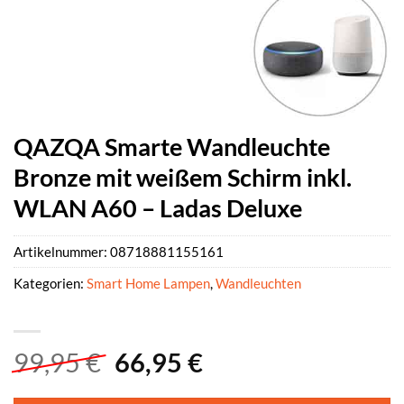
QAZQA Smarte Wandleuchte
Bronze mit weißem Schirm inkl.
WLAN A60 – Ladas Deluxe
Artikelnummer:
08718881155161
Kategorien:
Smart Home Lampen
,
Wandleuchten
Ursprünglicher
Aktueller
99,95
€
66,95
€
Preis
Preis