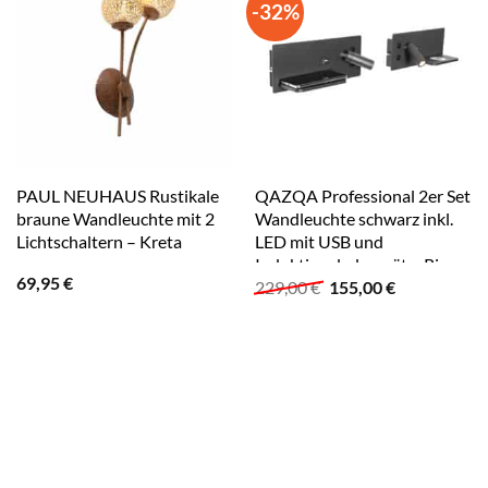
-32%
PAUL NEUHAUS Rustikale
QAZQA Professional 2er Set
braune Wandleuchte mit 2
Wandleuchte schwarz inkl.
Lichtschaltern – Kreta
LED mit USB und
Induktionsladegerät – Riza
69,95
€
Ursprünglicher
Aktueller
229,00
€
155,00
€
Preis
Preis
war:
ist:
229,00 €
155,00 €.