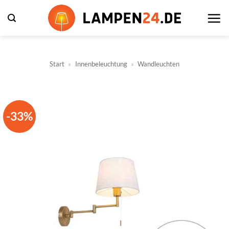
Zum
Inhalt
springen
Start
»
Innenbeleuchtung
»
Wandleuchten
-33%