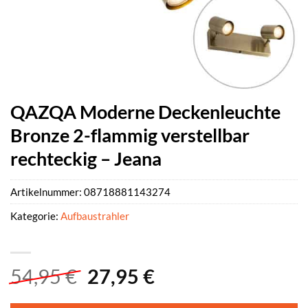
QAZQA Moderne Deckenleuchte
Bronze 2-flammig verstellbar
rechteckig – Jeana
Artikelnummer:
08718881143274
Kategorie:
Aufbaustrahler
Ursprünglicher
Aktueller
54,95
€
27,95
€
Preis
Preis