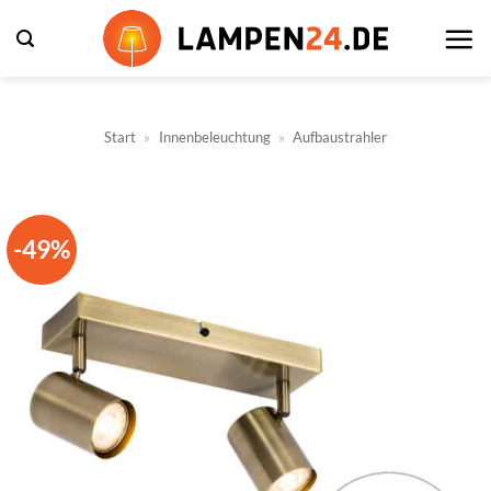
Zum
Inhalt
springen
Start
»
Innenbeleuchtung
»
Aufbaustrahler
-49%