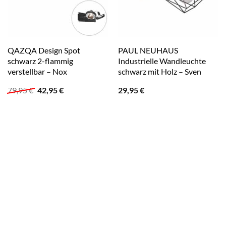
QAZQA Design Spot
PAUL NEUHAUS
schwarz 2-flammig
Industrielle Wandleuchte
verstellbar – Nox
schwarz mit Holz – Sven
Ursprünglicher
Aktueller
79,95
€
42,95
€
29,95
€
Preis
Preis
war:
ist:
79,95 €
42,95 €.