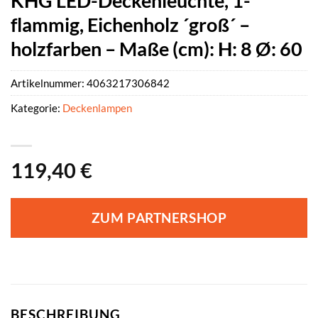
KHG LED-Deckenleuchte, 1-
flammig, Eichenholz ´groß´ –
holzfarben – Maße (cm): H: 8 Ø: 60
Artikelnummer:
4063217306842
Kategorie:
Deckenlampen
119,40
€
ZUM PARTNERSHOP
BESCHREIBUNG