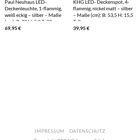
Paul Neuhaus LED-
KHG LED- Deckenspot, 4-
Deckenleuchte, 1-flammig,
flammig, nickel matt – silber
weiß eckig – silber – Maße
– Maße (cm): B: 53,5 H: 15,5
(cm): B: 30 H: 5,8 T: 30
T: 8
69,95
€
39,95
€
IMPRESSUM
DATENSCHUTZ