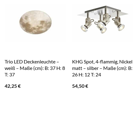
Trio LED Deckenleuchte –
KHG Spot, 4-flammig, Nickel
weiß – Maße (cm): B: 37 H: 8
matt – silber – Maße (cm): B:
T: 37
26 H: 12 T: 24
42,25
€
54,50
€