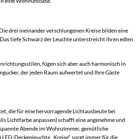
in eine Wohlfühloase.
ie drei ineinander verschlungenen Kreise bilden eine
as tiefe Schwarz der Leuchte unterstreicht ihren edlen
nrichtungsstilen, fügen sich aber auch harmonisch in
ingucker, der jeden Raum aufwertet und Ihre Gäste
t, die für eine hervorragende Lichtausbeute bei
lls Lichtfarbe anpassen) schafft eine angenehme und
ntspannte Abende im Wohnzimmer, gemütliche
 LED-Deckenleuchte „Kreise“ sorgt immer für die