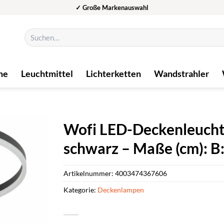
✓ Große Markenauswahl
Suchen
nach:
me
Leuchtmittel
Lichterketten
Wandstrahler
Wofi LED-Deckenleuchte
schwarz – Maße (cm): B:
Artikelnummer:
4003474367606
Kategorie:
Deckenlampen