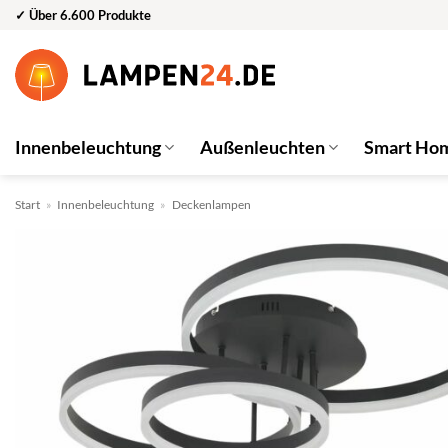
Zum
✓ Über 6.600 Produkte
Inhalt
springen
Innenbeleuchtung
Außenleuchten
Smart Ho
Start
»
Innenbeleuchtung
»
Deckenlampen