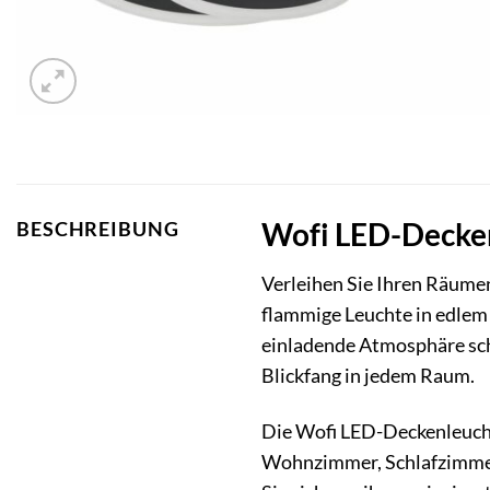
Wofi LED-Decken
BESCHREIBUNG
Verleihen Sie Ihren Räume
flammige Leuchte in edle
einladende Atmosphäre sc
Blickfang in jedem Raum.
Die Wofi LED-Deckenleuchte 
Wohnzimmer, Schlafzimmer,