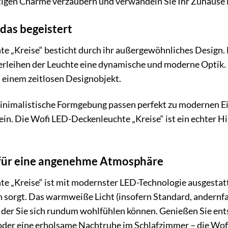
rtigen Charme verzaubern und verwandeln Sie Ihr Zuhause 
 das begeistert
 „Kreise“ besticht durch ihr außergewöhnliches Design. D
rleihen der Leuchte eine dynamische und moderne Optik. D
 einem zeitlosen Designobjekt.
minimalistische Formgebung passen perfekt zu modernen Ei
n. Die Wofi LED-Deckenleuchte „Kreise“ ist ein echter H
t für eine angenehme Atmosphäre
 „Kreise“ ist mit modernster LED-Technologie ausgestatte
sorgt. Das warmweiße Licht (insofern Standard, andernfa
 der Sie sich rundum wohlfühlen können. Genießen Sie e
der eine erholsame Nachtruhe im Schlafzimmer – die Wofi