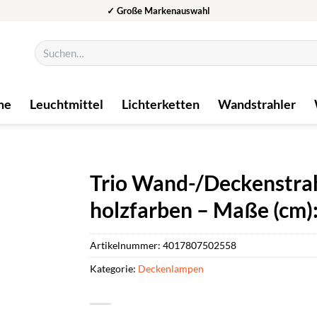
✓ Große Markenauswahl
Suchen
nach:
me
Leuchtmittel
Lichterketten
Wandstrahler
Trio Wand-/Deckenstrah
holzfarben – Maße (cm): 
Artikelnummer:
4017807502558
Kategorie:
Deckenlampen