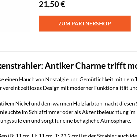
21,50
€
ZUM PARTNERSHOP
nstrahler: Antiker Charme trifft m
se einen Hauch von Nostalgie und Gemütlichkeit mit dem 
 vereint zeitloses Design mit moderner Funktionalität und
ikem Nickel und dem warmen Holzfarbton macht diesen St
euchte im Schlafzimmer oder als Akzentbeleuchtung im Flu
tungsstile ein und sorgt für eine behagliche Atmosphäre.
 (B: 11 cm, H: 11 cm, T: 23,2 cm) ist der Strahler auch id