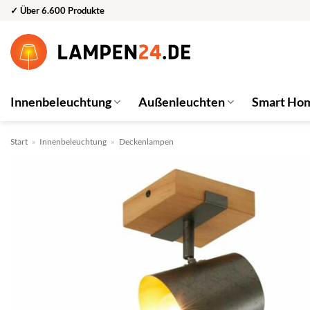
Zum
✓ Über 6.600 Produkte
Inhalt
springen
Innenbeleuchtung
Außenleuchten
Smart Ho
Start
»
Innenbeleuchtung
»
Deckenlampen