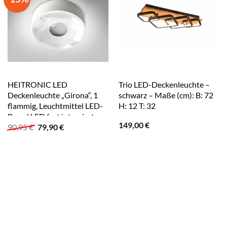
HEITRONIC LED
Trio LED-Deckenleuchte –
Deckenleuchte „Girona“, 1
schwarz – Maße (cm): B: 72
flammig, Leuchtmittel LED-
H: 12 T: 32
Board LED fest integriert,
149,00
€
Ursprünglicher
Aktueller
90,95
€
79,90
€
Wandlampe, Deckenlampe,
Preis
Preis
wasserdicht, für innen und
war:
ist:
außen weiß
90,95 €
79,90 €.