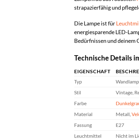
strapazierfähig und pflege
Die Lampe ist für
Leuchtmi
energiesparende LED-Lampe
Bedürfnissen und deinem 
Technische Details i
EIGENSCHAFT
BESCHR
Typ
Wandlamp
Stil
Vintage, R
Farbe
Dunkelgra
Material
Metall,
Vel
Fassung
E27
Leuchtmittel
Nicht im L