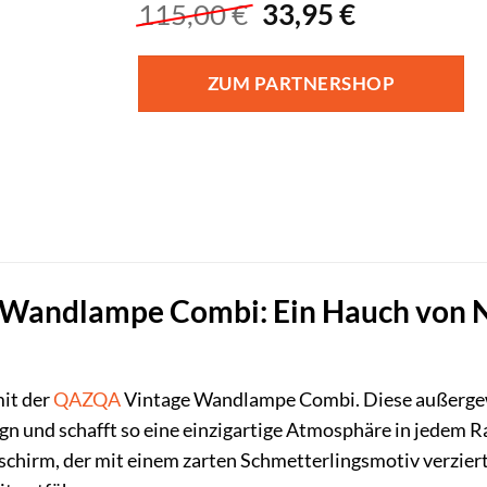
Ursprünglicher
Aktueller
115,00
€
33,95
€
Preis
Preis
war:
ist:
ZUM PARTNERSHOP
115,00 €
33,95 €.
andlampe Combi: Ein Hauch von Nos
it der
QAZQA
Vintage Wandlampe Combi. Diese außergew
n und schafft so eine einzigartige Atmosphäre in jedem 
chirm, der mit einem zarten Schmetterlingsmotiv verziert i