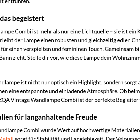
t entführen.
 das begeistert
e Combi ist mehr als nur eine Lichtquelle – sie ist ein K
leiht der Lampe einen robusten und gleichzeitig edlen Ch
 für einen verspielten und femininen Touch. Gemeinsam bi
 Bann zieht. Stelle dir vor, wie diese Lampe dein Wohnzimm
lampe ist nicht nur optisch ein Highlight, sondern sorgt 
en eine entspannte und einladende Atmosphäre. Ob beim 
QA Vintage Wandlampe Combi ist der perfekte Begleiter
lien für langanhaltende Freude
dlampe Combi wurde Wert auf hochwertige Materialien un
Metall
sorgt für Stabilität und Langlebigkeit. Der Velourss