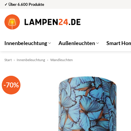
Zum
✓ Über 6.600 Produkte
Inhalt
springen
Innenbeleuchtung
Außenleuchten
Smart Ho
Start
»
Innenbeleuchtung
»
Wandleuchten
-70%