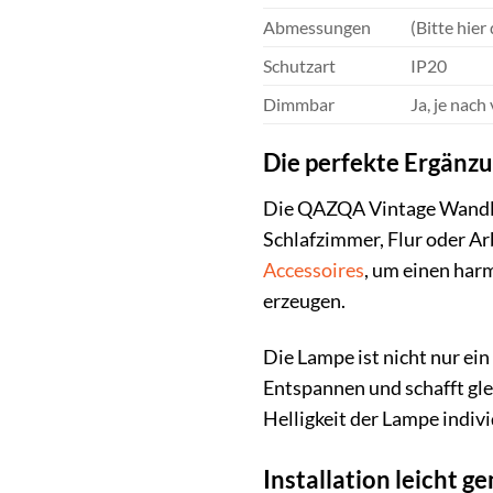
Abmessungen
(Bitte hier
Schutzart
IP20
Dimmbar
Ja, je nac
Die perfekte Ergänzu
Die QAZQA Vintage Wandlam
Schlafzimmer, Flur oder Ar
Accessoires
, um einen har
erzeugen.
Die Lampe ist nicht nur ein
Entspannen und schafft gle
Helligkeit der Lampe indiv
Installation leicht g