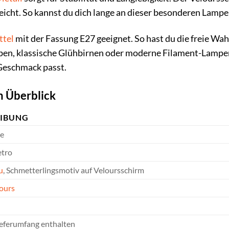
leicht. So kannst du dich lange an dieser besonderen Lampe
ttel
mit der Fassung E27 geeignet. So hast du die freie Wa
n, klassische Glühbirnen oder moderne Filament-Lampen.
Geschmack passt.
m Überblick
EIBUNG
e
etro
u
, Schmetterlingsmotiv auf Veloursschirm
ours
ieferumfang enthalten