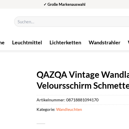
✓ Große Markenauswahl
Suchen
nach:
me
Leuchtmittel
Lichterketten
Wandstrahler
QAZQA Vintage Wandla
Veloursschirm Schmette
Artikelnummer:
08718881094170
Kategorie:
Wandleuchten