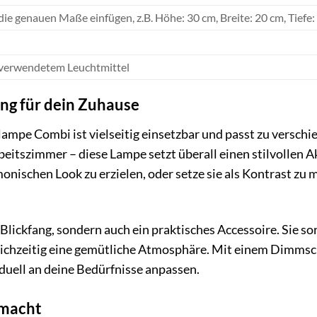
 die genauen Maße einfügen, z.B. Höhe: 30 cm, Breite: 20 cm, Tiefe:
h verwendetem Leuchtmittel
ng für dein Zuhause
pe Combi ist vielseitig einsetzbar und passt zu versch
beitszimmer – diese Lampe setzt überall einen stilvollen
monischen Look zu erzielen, oder setze sie als Kontrast z
 Blickfang, sondern auch ein praktisches Accessoire. Sie s
ichzeitig eine gemütliche Atmosphäre. Mit einem Dimmscha
iduell an deine Bedürfnisse anpassen.
emacht