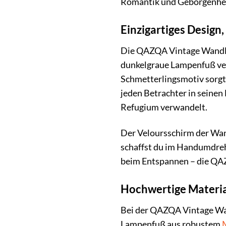
Romantik und Geborgenhei
Einzigartiges Design,
Die QAZQA Vintage Wandlamp
dunkelgraue Lampenfuß ver
Schmetterlingsmotiv sorgt
jeden Betrachter in seinen
Refugium verwandelt.
Der Veloursschirm der Wand
schaffst du im Handumdreh
beim Entspannen – die QAZ
Hochwertige Materia
Bei der QAZQA Vintage Wan
Lampenfuß aus robustem