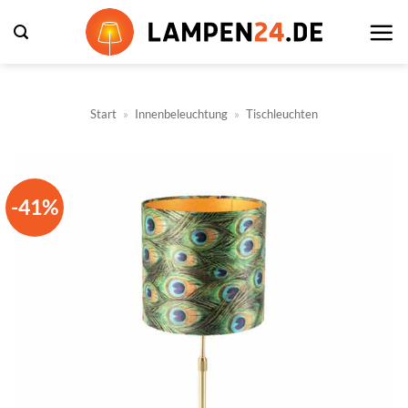
Zum
Inhalt
springen
Start
»
Innenbeleuchtung
»
Tischleuchten
-41%