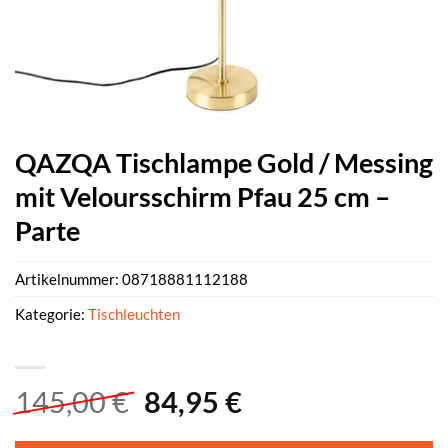
QAZQA Tischlampe Gold / Messing
mit Veloursschirm Pfau 25 cm –
Parte
Artikelnummer:
08718881112188
Kategorie:
Tischleuchten
Ursprünglicher
Aktueller
145,00
€
84,95
€
Preis
Preis