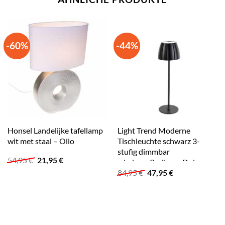
-60%
-44%
Honsel Landelijke tafellamp
Light Trend Moderne
wit met staal – Ollo
Tischleuchte schwarz 3-
stufig dimmbar
Ursprünglicher
Aktueller
54,95
€
21,95
€
wiederaufladbar – Dolce
Preis
Preis
Ursprünglicher
Aktueller
84,95
€
47,95
€
war:
ist:
Preis
Preis
54,95 €
21,95 €.
war:
ist:
84,95 €
47,95 €.