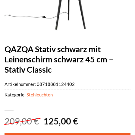
QAZQA Stativ schwarz mit
Leinenschirm schwarz 45 cm –
Stativ Classic
Artikelnummer:
08718881124402
Kategorie:
Stehleuchten
Ursprünglicher
Aktueller
209,00
€
125,00
€
Preis
Preis