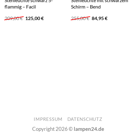
Stehleuchte schwarz 5-
Stehleuchte mit schwarzem
flammig – Facil
Schirm – Bend
Ursprünglicher
Aktueller
Ursprünglicher
Aktueller
209,00
€
125,00
€
255,00
€
84,95
€
Preis
Preis
Preis
Preis
war:
ist:
war:
ist:
209,00 €
125,00 €.
255,00 €
84,95 €.
IMPRESSUM
DATENSCHUTZ
Copyright 2026 ©
lampen24.de