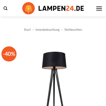
Zum
Inhalt
springen
Start
»
Innenbeleuchtung
»
Stehleuchten
-40%