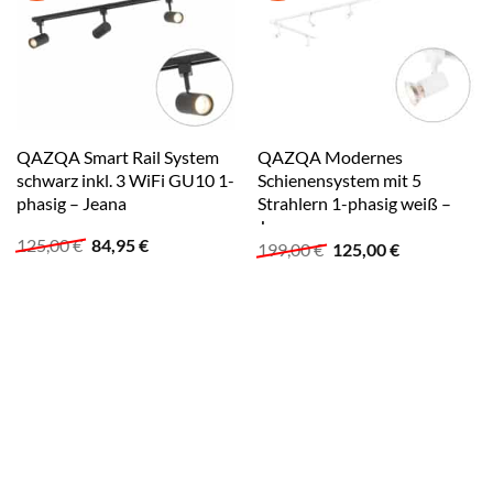
QAZQA Smart Rail System
QAZQA Modernes
schwarz inkl. 3 WiFi GU10 1-
Schienensystem mit 5
phasig – Jeana
Strahlern 1-phasig weiß –
Jeany
Ursprünglicher
Aktueller
125,00
€
84,95
€
Ursprünglicher
Aktueller
199,00
€
125,00
€
Preis
Preis
Preis
Preis
war:
ist:
war:
ist:
125,00 €
84,95 €.
199,00 €
125,00 €.