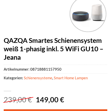
QAZQA Smartes Schienensystem
weiß 1-phasig inkl. 5 WiFi GU10 –
Jeana
Artikelnummer:
08718881157950
Kategorien:
Schienensysteme
,
Smart Home Lampen
Ursprünglicher
Aktueller
239,00
€
149,00
€
Preis
Preis