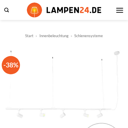
Zum
Inhalt
springen
Start
»
Innenbeleuchtung
»
Schienensysteme
-38%