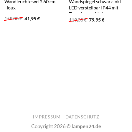
Wandleuchte weiß 60 cm –
Wandspiegel schwarz inkl.
Houx
LED verstellbar IP44 mit
Zugschnur – Vicino
Ursprünglicher
Aktueller
159,00
€
41,95
€
Ursprünglicher
Aktueller
119,00
€
79,95
€
Preis
Preis
Preis
Preis
war:
ist:
war:
ist:
159,00 €
41,95 €.
119,00 €
79,95 €.
IMPRESSUM
DATENSCHUTZ
Copyright 2026 ©
lampen24.de