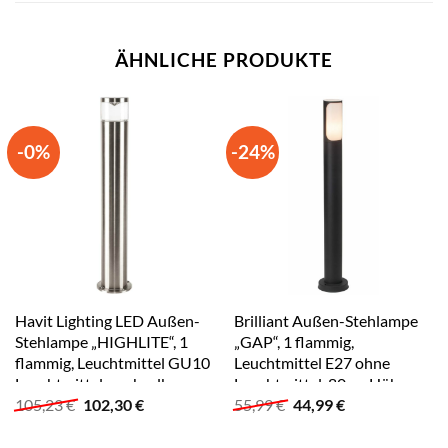
ÄHNLICHE PRODUKTE
-0%
-24%
Havit Lighting LED Außen-
Brilliant Außen-Stehlampe
Stehlampe „HIGHLITE“, 1
„GAP“, 1 flammig,
flammig, Leuchtmittel GU10
Leuchtmittel E27 ohne
Leuchtmittel wechselbar
Leuchtmittel, 80cm Höhe,
Ursprünglicher
Aktueller
Ursprünglicher
Aktueller
105,23
€
102,30
€
55,99
€
44,99
€
aluminiumfarben
E27 max. 40W,
Preis
Preis
Preis
Preis
Metall/Kunststoff, anthrazit,
war:
ist:
war:
ist:
Pollerleuchte anthrazit