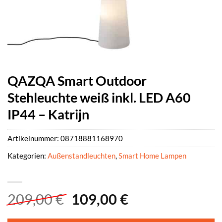
QAZQA Smart Outdoor
Stehleuchte weiß inkl. LED A60
IP44 – Katrijn
Artikelnummer:
08718881168970
Kategorien:
Außenstandleuchten
,
Smart Home Lampen
Ursprünglicher
Aktueller
209,00
€
109,00
€
Preis
Preis