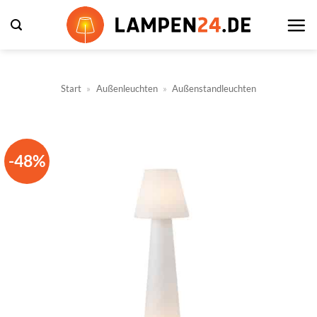
Zum
Inhalt
springen
Start
»
Außenleuchten
»
Außenstandleuchten
-48%