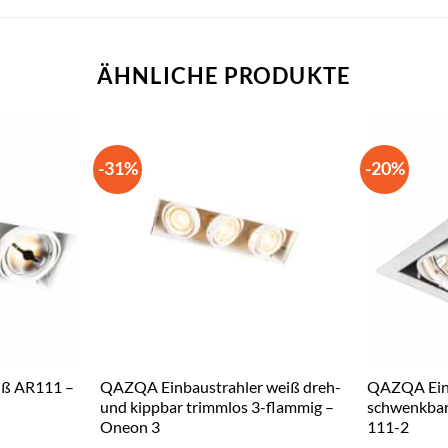
ÄHNLICHE PRODUKTE
-31%
-20%
ß AR111 –
QAZQA Einbaustrahler weiß dreh-
QAZQA Einb
und kippbar trimmlos 3-flammig –
schwenkbar
Oneon 3
111-2
er