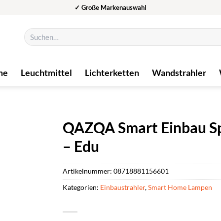
✓ Große Markenauswahl
Suchen
nach:
me
Leuchtmittel
Lichterketten
Wandstrahler
QAZQA Smart Einbau Spo
– Edu
Artikelnummer:
08718881156601
Kategorien:
Einbaustrahler
,
Smart Home Lampen