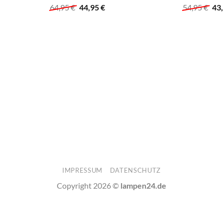
Ursprünglicher
Aktueller
Urs
64,95
€
44,95
€
54,95
€
43
Preis
Preis
Pre
war:
ist:
war
64,95 €
44,95 €.
54,
IMPRESSUM
DATENSCHUTZ
Copyright 2026 ©
lampen24.de