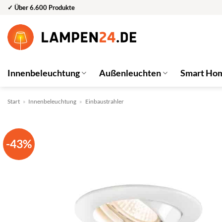
Zum
✓ Über 6.600 Produkte
Inhalt
springen
Innenbeleuchtung
Außenleuchten
Smart Ho
Start
»
Innenbeleuchtung
»
Einbaustrahler
-43%