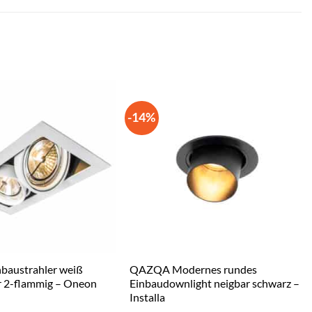
-14%
austrahler weiß
QAZQA Modernes rundes
 2-flammig – Oneon
Einbaudownlight neigbar schwarz –
Installa