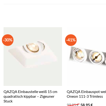
-30%
-41%
QAZQA Einbaustelle weiß 15 cm
QAZQA Einbauspot wei
quadratisch kippbar – Zigeuner
Oneon 111-3 Trimless
Stuck
Ursprünglicher
Aktuell
99,95
€
58,95
€