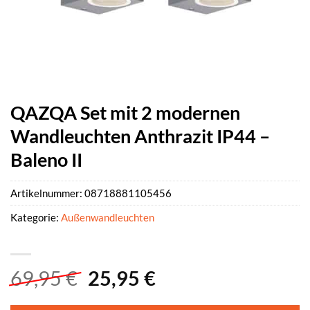
QAZQA Set mit 2 modernen
Wandleuchten Anthrazit IP44 –
Baleno II
Artikelnummer:
08718881105456
Kategorie:
Außenwandleuchten
Ursprünglicher
Aktueller
69,95
€
25,95
€
Preis
Preis