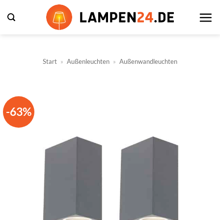
Zum
Inhalt
springen
Start
»
Außenleuchten
»
Außenwandleuchten
-63%