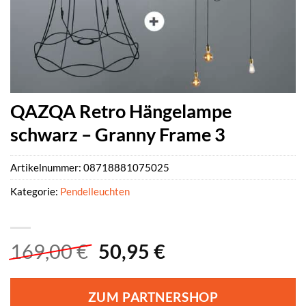
QAZQA Retro Hängelampe
schwarz – Granny Frame 3
Artikelnummer:
08718881075025
Kategorie:
Pendelleuchten
Ursprünglicher
Aktueller
169,00
€
50,95
€
Preis
Preis
war:
ist:
ZUM PARTNERSHOP