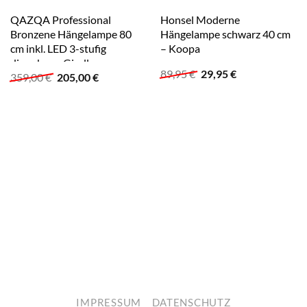
QAZQA Professional
Honsel Moderne
Bronzene Hängelampe 80
Hängelampe schwarz 40 cm
cm inkl. LED 3-stufig
– Koopa
dimmbar – Girello
Ursprünglicher
Aktueller
89,95
€
29,95
€
Ursprünglicher
Aktueller
359,00
€
205,00
€
Preis
Preis
Preis
Preis
war:
ist:
war:
ist:
89,95 €
29,95 €.
359,00 €
205,00 €.
IMPRESSUM
DATENSCHUTZ