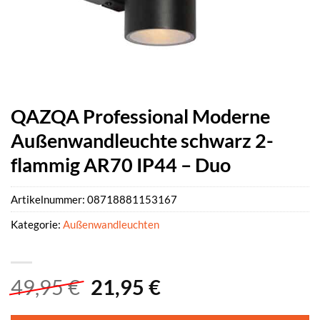
QAZQA Professional Moderne
Außenwandleuchte schwarz 2-
flammig AR70 IP44 – Duo
Artikelnummer:
08718881153167
Kategorie:
Außenwandleuchten
Ursprünglicher
Aktueller
49,95
€
21,95
€
Preis
Preis