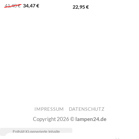
definiert
Ursprünglicher
Aktueller
41,40
€
34,47
€
22,95
€
Preis
Preis
war:
ist:
41,40 €
34,47 €.
IMPRESSUM
DATENSCHUTZ
Copyright 2026 ©
lampen24.de