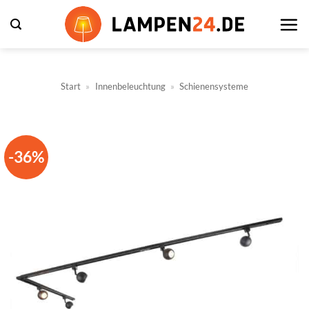
Zum
Inhalt
springen
Start
»
Innenbeleuchtung
»
Schienensysteme
-36%