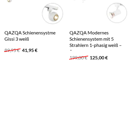
QAZQA Schienensystme
QAZQA Modernes
Gissi 3 weiß
Schienensystem mit 5
Strahlern 1-phasig weiß –
Ursprünglicher
Aktueller
89,95
€
41,95
€
Jeany
Preis
Preis
Ursprünglicher
Aktueller
199,00
€
125,00
€
war:
ist:
Preis
Preis
89,95 €
41,95 €.
war:
ist:
199,00 €
125,00 €.