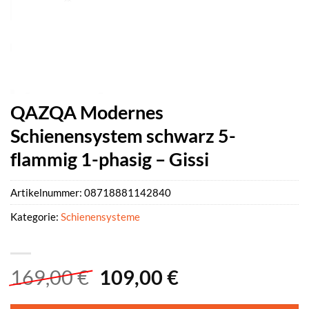
QAZQA Modernes
Schienensystem schwarz 5-
flammig 1-phasig – Gissi
Artikelnummer:
08718881142840
Kategorie:
Schienensysteme
Ursprünglicher
Aktueller
169,00
€
109,00
€
Preis
Preis