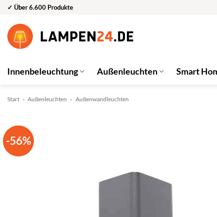
Zum
✓ Über 6.600 Produkte
Inhalt
springen
Innenbeleuchtung
Außenleuchten
Smart Ho
Start
»
Außenleuchten
»
Außenwandleuchten
-56%