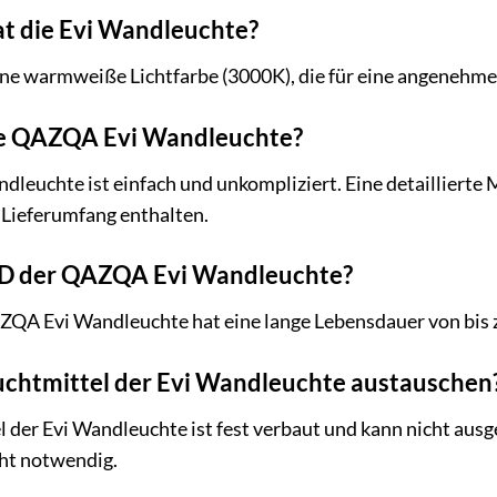
at die Evi Wandleuchte?
ine warmweiße Lichtfarbe (3000K), die für eine angenehm
 die QAZQA Evi Wandleuchte?
andleuchte ist einfach und unkompliziert. Eine detaillier
 Lieferumfang enthalten.
LED der QAZQA Evi Wandleuchte?
AZQA Evi Wandleuchte hat eine lange Lebensdauer von bis 
uchtmittel der Evi Wandleuchte austauschen
 der Evi Wandleuchte ist fest verbaut und kann nicht aus
cht notwendig.