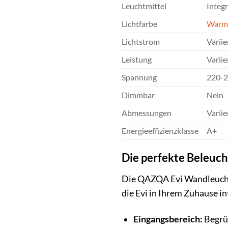
Leuchtmittel
Integ
Lichtfarbe
Warm
Lichtstrom
Variie
Leistung
Variie
Spannung
220-
Dimmbar
Nein
Abmessungen
Variie
Energieeffizienzklasse
A+
Die perfekte Beleuc
Die QAZQA Evi Wandleuchte 
die Evi in Ihrem Zuhause i
Eingangsbereich:
Begrüß