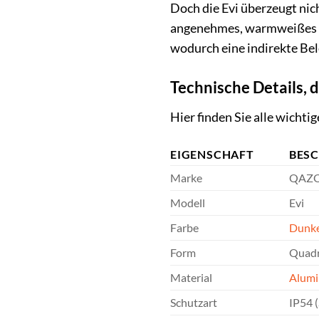
Doch die Evi überzeugt nich
angenehmes, warmweißes Li
wodurch eine indirekte Bel
Technische Details, 
Hier finden Sie alle wicht
EIGENSCHAFT
BES
Marke
QAZ
Modell
Evi
Farbe
Dunke
Form
Quadr
Material
Alum
Schutzart
IP54 