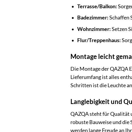
Terrasse/Balkon:
Sorgen
Badezimmer:
Schaffen 
Wohnzimmer:
Setzen Si
Flur/Treppenhaus:
Sorg
Montage leicht gema
Die Montage der QAZQA Ev
Lieferumfang ist alles ent
Schritten ist die Leuchte a
Langlebigkeit und Qu
QAZQA steht für Qualität u
robuste Bauweise und die S
werden lange Freude an I