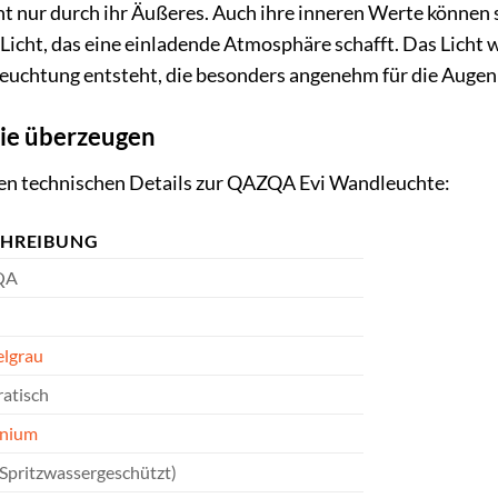
t nur durch ihr Äußeres. Auch ihre inneren Werte können si
cht, das eine einladende Atmosphäre schafft. Das Licht w
euchtung entsteht, die besonders angenehm für die Augen 
die überzeugen
igen technischen Details zur QAZQA Evi Wandleuchte:
CHREIBUNG
QA
lgrau
atisch
inium
(Spritzwassergeschützt)