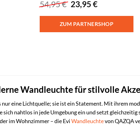
Ursprünglicher
Aktueller
54,95
€
23,95
€
Preis
Preis
war:
ist:
ZUM PARTNERSHOP
54,95 €
23,95 €.
rne Wandleuchte für stilvolle Akz
ls nur eine Lichtquelle; sie ist ein Statement. Mit ihrem 
e sich nahtlos in jede Umgebung ein und setzt gleichzeitig 
oder im Wohnzimmer – die Evi
Wandleuchte
von QAZQA verb