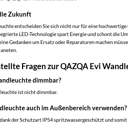
die Zukunft
hte entscheiden Sie sich nicht nur für eine hochwertige u
tegrierte LED-Technologie spart Energie und schont die U
keine Gedanken um Ersatz oder Reparaturen machen müssen. D
laneten.
stellte Fragen zur QAZQA Evi Wandl
Wandleuchte dimmbar?
euchte ist nicht dimmbar.
ndleuchte auch im Außenbereich verwenden?
t dank der Schutzart IP54 spritzwassergeschützt und somit 