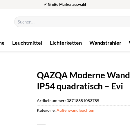
✓ Große Markenauswahl
Suchen
nach:
me
Leuchtmittel
Lichterketten
Wandstrahler
QAZQA Moderne Wandleu
IP54 quadratisch – Evi
Artikelnummer:
08718881083785
Kategorie:
Außenwandleuchten