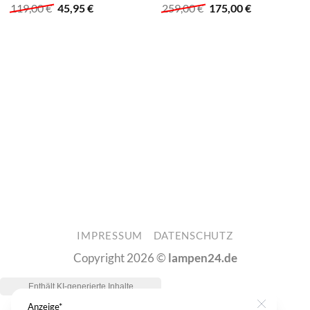
Ursprünglicher
Aktueller
Ursprünglicher
Aktueller
119,00
€
45,95
€
259,00
€
175,00
€
Preis
Preis
Preis
Preis
war:
ist:
war:
ist:
119,00 €
45,95 €.
259,00 €
175,00 €.
IMPRESSUM
DATENSCHUTZ
Copyright 2026 ©
lampen24.de
Anzeige*
Close