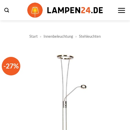
Zum
Inhalt
springen
Start
»
Innenbeleuchtung
»
Stehleuchten
-27%