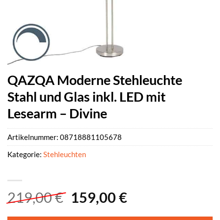
QAZQA Moderne Stehleuchte
Stahl und Glas inkl. LED mit
Lesearm – Divine
Artikelnummer:
08718881105678
Kategorie:
Stehleuchten
Ursprünglicher
Aktueller
219,00
€
159,00
€
Preis
Preis