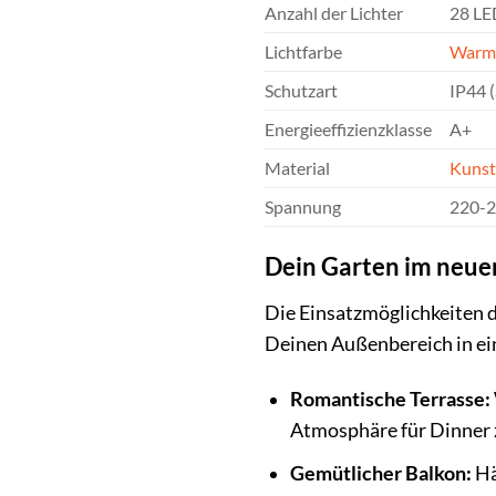
Anzahl der Lichter
28 LE
Lichtfarbe
Warm
Schutzart
IP44 
Energieeffizienzklasse
A+
Material
Kunst
Spannung
220-
Dein Garten im neuen
Die Einsatzmöglichkeiten 
Deinen Außenbereich in ei
Romantische Terrasse:
Atmosphäre für Dinner z
Gemütlicher Balkon:
Hä