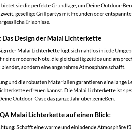
ietet sie die perfekte Grundlage, um Deine Outdoor-Berei
zweit, gesellige Grillpartys mit Freunden oder entspannte 
rgessliche Erlebnisse.
e: Das Design der Malai Lichterkette
ign der Malai Lichterkette fügt sich nahtlos in jede Umgeb
r eine moderne Note, die gleichzeitig zeitlos und anspre
ht blendet, sondern eine angenehme Atmosphäre schafft.
ng und die robusten Materialien garantieren eine lange L
ichterkette erfreuen kannst. Die Malai Lichterkette ist sp
Deine Outdoor-Oase das ganze Jahr über genießen.
QA Malai Lichterkette auf einen Blick:
htung:
Schafft eine warme und einladende Atmosphäre für