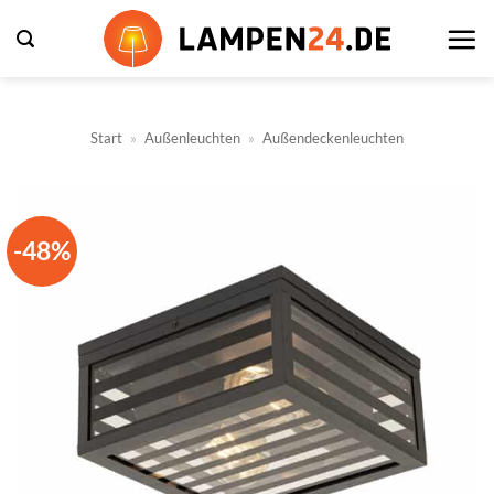
Zum
Inhalt
springen
Start
»
Außenleuchten
»
Außendeckenleuchten
-48%