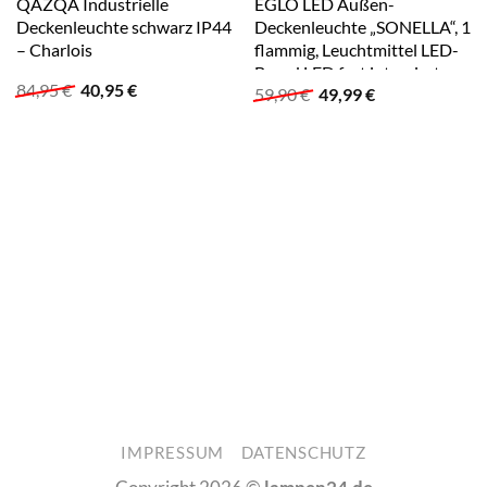
QAZQA Industrielle
EGLO LED Außen-
Deckenleuchte schwarz IP44
Deckenleuchte „SONELLA“, 1
– Charlois
flammig, Leuchtmittel LED-
Board LED fest integriert,
Ursprünglicher
Aktueller
84,95
€
40,95
€
Ursprünglicher
Aktueller
59,90
€
49,99
€
LED tauschbar anthrazit,
Preis
Preis
Preis
Preis
weiß
war:
ist:
war:
ist:
84,95 €
40,95 €.
59,90 €
49,99 €.
IMPRESSUM
DATENSCHUTZ