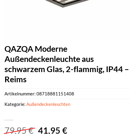
QAZQA Moderne
Außendeckenleuchte aus
schwarzem Glas, 2-flammig, IP44 –
Reims
Artikelnummer:
08718881151408
Kategorie:
Außendeckenleuchten
Ursprünglicher
Aktueller
79,95
€
41,95
€