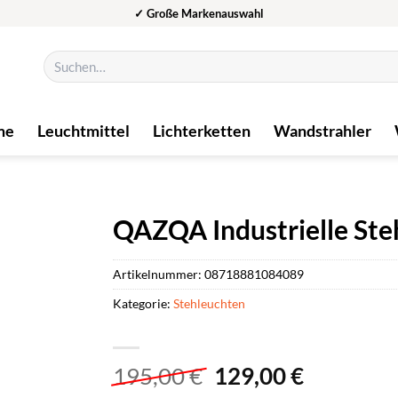
✓ Große Markenauswahl
Suchen
nach:
me
Leuchtmittel
Lichterketten
Wandstrahler
QAZQA Industrielle Ste
Artikelnummer:
08718881084089
Kategorie:
Stehleuchten
Ursprünglicher
Aktuelle
195,00
€
129,00
€