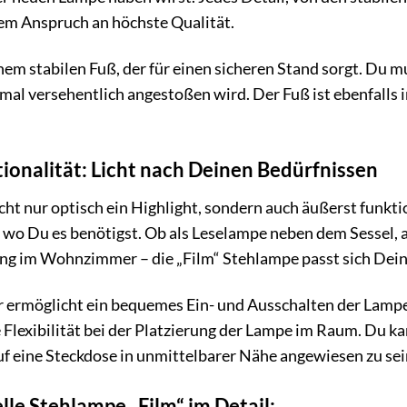
dem Anspruch an höchste Qualität.
nem stabilen Fuß, der für einen sicheren Stand sorgt. Du m
mal versehentlich angestoßen wird. Der Fuß ist ebenfalls 
tionalität: Licht nach Deinen Bedürfnissen
icht nur optisch ein Highlight, sondern auch äußerst fun
, wo Du es benötigst. Ob als Leselampe neben dem Sessel, a
g im Wohnzimmer – die „Film“ Stehlampe passt sich Dein
r ermöglicht ein bequemes Ein- und Ausschalten der Lamp
Flexibilität bei der Platzierung der Lampe im Raum. Du k
f eine Steckdose in unmittelbarer Nähe angewiesen zu sei
le Stehlampe „Film“ im Detail: