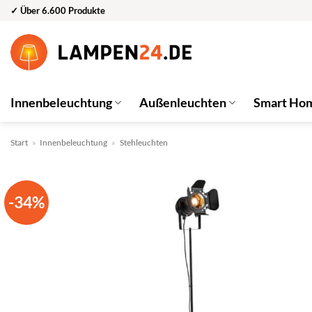
Zum
✓ Über 6.600 Produkte
Inhalt
springen
Innenbeleuchtung
Außenleuchten
Smart Ho
Start
»
Innenbeleuchtung
»
Stehleuchten
-34%