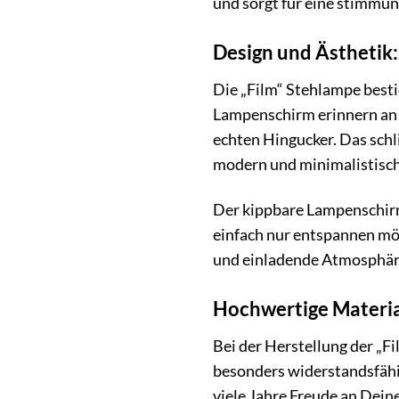
und sorgt für eine stimmu
Design und Ästhetik
Die „Film“ Stehlampe besti
Lampenschirm erinnern an 
echten Hingucker. Das schl
modern und minimalistisch 
Der kippbare Lampenschirm 
einfach nur entspannen möch
und einladende Atmosphäre,
Hochwertige Material
Bei der Herstellung der „F
besonders widerstandsfähig
viele Jahre Freude an Dein