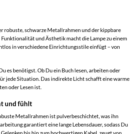
 Der robuste, schwarze Metallrahmen und der kippbare
 Funktionalität und Ästhetik macht die Lampe zu einem
ahtlos in verschiedene Einrichtungsstile einfügt – von
Du es benötigst. Ob Du ein Buch lesen, arbeiten oder
ür jede Situation. Das indirekte Licht schafft eine warme
en oder Lesen ist.
t und fühlt
robuste Metallrahmen ist pulverbeschichtet, was ihn
arbeitung garantiert eine lange Lebensdauer, sodass Du
n Gelenken bis hin zum hochwertigen Kabel, zeugt von