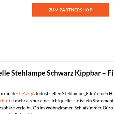
Preis
Preis
war:
ist:
ZUM PARTNERSHOP
195,00 €
129,00 €.
lle Stehlampe Schwarz Kippbar – Fi
m mit der
QAZQA
Industriellen Stehlampe „Film“ einen Ha
chte
ist mehr als nur eine Lichtquelle; sie ist ein Statemen
häre verleiht. Ob im Wohnzimmer, Schlafzimmer, Büro oder