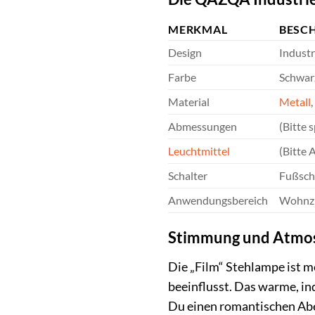
MERKMAL
BESC
Design
Industr
Farbe
Schwar
Material
Metall
Abmessungen
(Bitte 
Leuchtmittel
(Bitte 
Schalter
Fußsch
Anwendungsbereich
Wohnzi
Stimmung und Atmosp
Die „Film“ Stehlampe ist m
beeinflusst. Das warme, in
Du einen romantischen Abe