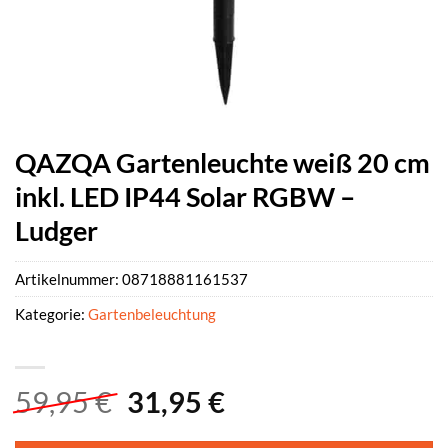
QAZQA Gartenleuchte weiß 20 cm
inkl. LED IP44 Solar RGBW –
Ludger
Artikelnummer:
08718881161537
Kategorie:
Gartenbeleuchtung
Ursprünglicher
Aktueller
59,95
€
31,95
€
Preis
Preis