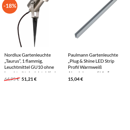
-18%
Nordlux Gartenleuchte
Paulmann Gartenleuchte
„Taurus“, 1 flammig,
„Plug & Shine LED Strip
Leuchtmittel GU10 ohne
Profil Warmweiß
Leuchtmittel edelstahlfarben
Aluminiumprofil 1m“
Ursprünglicher
Aktueller
64,95
€
51,21
€
15,04
€
silberfarben
Preis
Preis
war:
ist:
64,95 €
51,21 €.