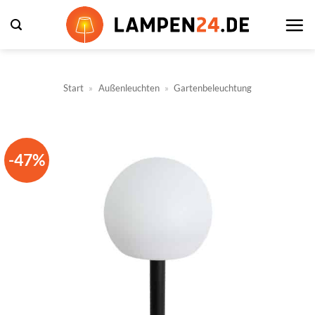
Zum
Inhalt
springen
Start
»
Außenleuchten
»
Gartenbeleuchtung
-47%