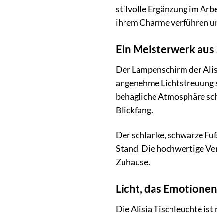
stilvolle Ergänzung im Arbe
ihrem Charme verführen un
Ein Meisterwerk aus
Der Lampenschirm der Alisi
angenehme Lichtstreuung so
behagliche Atmosphäre sch
Blickfang.
Der schlanke, schwarze Fu
Stand. Die hochwertige Ver
Zuhause.
Licht, das Emotione
Die Alisia Tischleuchte is