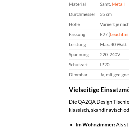
Material
Samt,
Metall
Durchmesser
35 cm
Höhe
Variiert je na
Fassung
E27 (
Leuchtmit
Leistung
Max. 40 Watt
Spannung
220-240V
Schutzart
IP20
Dimmbar
Ja, mit geeig
Vielseitige Einsatzm
Die QAZQA Design Tischleuc
klassisch, skandinavisch od
Im Wohnzimmer:
Als st