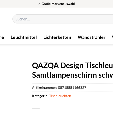
✓ Große Markenauswahl
Suchen
nach:
me
Leuchtmittel
Lichterketten
Wandstrahler
QAZQA Design Tischleu
Samtlampenschirm schwa
Artikelnummer:
08718881166327
Kategorie:
Tischleuchten