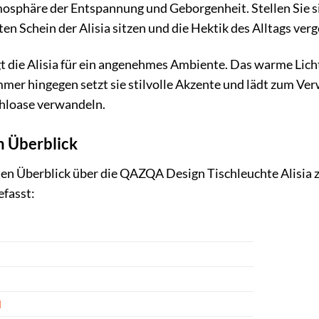
tmosphäre der Entspannung und Geborgenheit. Stellen Sie s
n Schein der Alisia sitzen und die Hektik des Alltags verg
 die Alisia für ein angenehmes Ambiente. Das warme Licht
r hingegen setzt sie stilvolle Akzente und lädt zum Verweil
hloase verwandeln.
m Überblick
n Überblick über die QAZQA Design Tischleuchte Alisia zu
efasst:
d