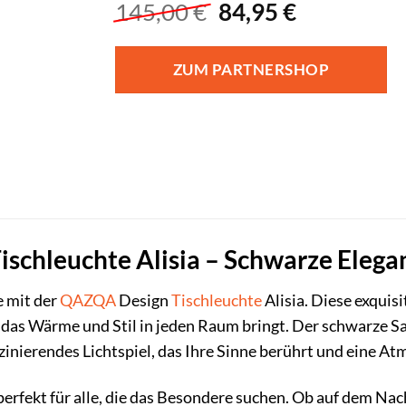
Ursprünglicher
Aktueller
145,00
€
84,95
€
Preis
Preis
war:
ist:
ZUM PARTNERSHOP
145,00 €
84,95 €.
schleuchte Alisia – Schwarze Elega
e mit der
QAZQA
Design
Tischleuchte
Alisia. Diese exquisi
 das Wärme und Stil in jeden Raum bringt. Der schwarze
szinierendes Lichtspiel, das Ihre Sinne berührt und eine A
t perfekt für alle, die das Besondere suchen. Ob auf dem 