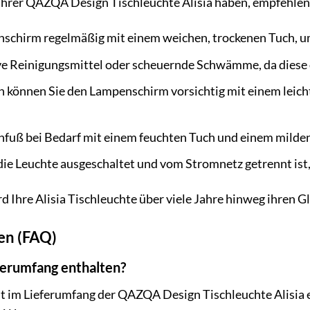
Ihrer QAZQA Design Tischleuchte Alisia haben, empfehlen
nschirm regelmäßig mit einem weichen, trockenen Tuch, u
ve Reinigungsmittel oder scheuernde Schwämme, da diese 
n können Sie den Lampenschirm vorsichtig mit einem leicht
nfuß bei Bedarf mit einem feuchten Tuch und einem milden
die Leuchte ausgeschaltet und vom Stromnetz getrennt ist, 
rd Ihre Alisia Tischleuchte über viele Jahre hinweg ihren 
gen (FAQ)
eferumfang enthalten?
cht im Lieferumfang der QAZQA Design Tischleuchte Alisia 