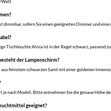
 Watt.
mmen?
e ist dimmbar, sofern Sie einen geeigneten Dimmer und ei
abel?
n Tischleuchte Alisia ist in der Regel schwarz, passend 
besteht der Lampenschirm?
aus feinstem schwarzen Samt mit einer goldenen Innensei
?
t je nach Modell. Bitte entnehmen Sie die genaue Höhe de
euchtmittel geeignet?