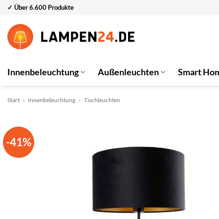
Zum
✓ Über 6.600 Produkte
Inhalt
springen
Innenbeleuchtung
Außenleuchten
Smart Ho
Start
»
Innenbeleuchtung
»
Tischleuchten
-41%