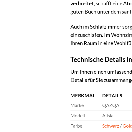
verbreitet, schafft eine A
guten Buch unter dem sanfte
Auch im Schlafzimmer sorgt
einzuschlafen. Im Wohnzimme
Ihren Raum in eine Wohlfü
Technische Details i
Um Ihnen einen umfassende
Details für Sie zusammeng
MERKMAL
DETAILS
Marke
QAZQA
Modell
Alisia
Farbe
Schwarz
/
Gol