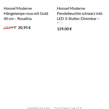
Honsel Moderne
Honsel Moderne
Hängelampe rosa mit Gold
Pendelleuchte schwarz inkl.
40 cm – Rosalina
LED 3-Stufen-Dimmbar –
Kahan
Ursprünglicher
Aktueller
69,95
€
20,95
€
129,00
€
Preis
Preis
war:
ist:
69,95 €
20,95 €.
IMPRESSUM
DATENSCHUTZ