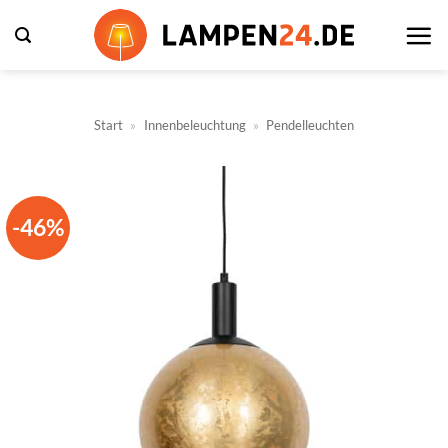
Zum
Inhalt
springen
Start
»
Innenbeleuchtung
»
Pendelleuchten
-46%