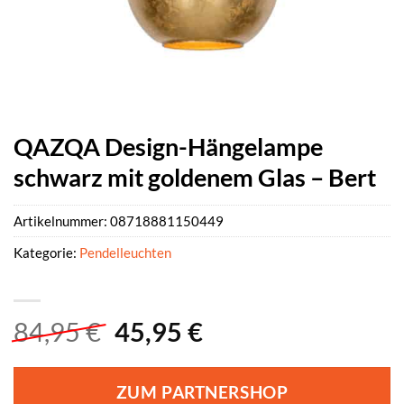
QAZQA Design-Hängelampe
schwarz mit goldenem Glas – Bert
Artikelnummer:
08718881150449
Kategorie:
Pendelleuchten
Ursprünglicher
Aktueller
84,95
€
45,95
€
Preis
Preis
war:
ist:
ZUM PARTNERSHOP