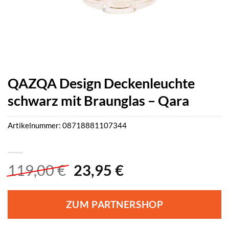
QAZQA Design Deckenleuchte
schwarz mit Braunglas – Qara
Artikelnummer:
08718881107344
Ursprünglicher
Aktueller
119,00
€
23,95
€
Preis
Preis
war:
ist:
ZUM PARTNERSHOP
119,00 €
23,95 €.