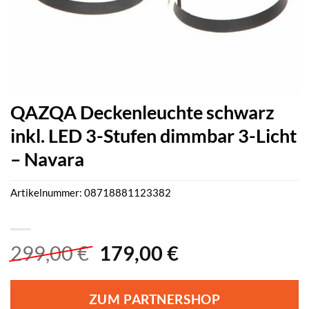
QAZQA Deckenleuchte schwarz
inkl. LED 3-Stufen dimmbar 3-Licht
– Navara
Artikelnummer:
08718881123382
Ursprünglicher
Aktueller
299,00
€
179,00
€
Preis
Preis
war:
ist:
ZUM PARTNERSHOP