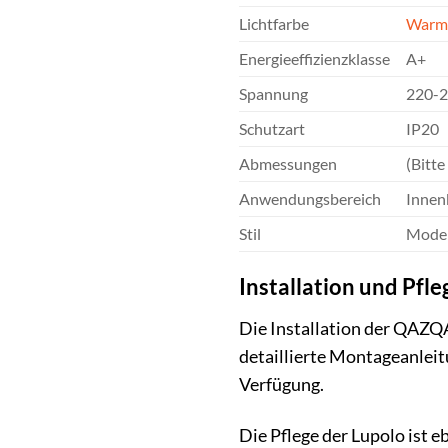
Lichtfarbe
Warm
Energieeffizienzklasse
A+
Spannung
220-
Schutzart
IP20
Abmessungen
(Bitt
Anwendungsbereich
Innen
Stil
Moder
Installation und Pfl
Die Installation der QAZQ
detaillierte Montageanleit
Verfügung.
Die Pflege der Lupolo ist 