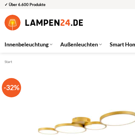
Zum
✓ Über 6.600 Produkte
Inhalt
springen
Innenbeleuchtung
Außenleuchten
Smart Ho
Start
-32%