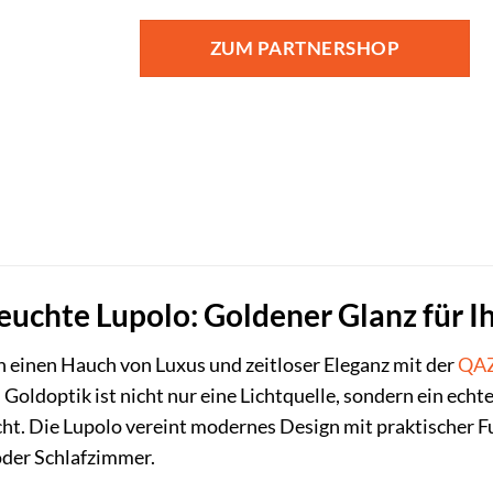
Preis
Preis
war:
ist:
ZUM PARTNERSHOP
199,00 €
135,00 €.
chte Lupolo: Goldener Glanz für I
 einen Hauch von Luxus und zeitloser Eleganz mit der
QA
Goldoptik ist nicht nur eine Lichtquelle, sondern ein ec
t. Die Lupolo vereint modernes Design mit praktischer Fu
der Schlafzimmer.