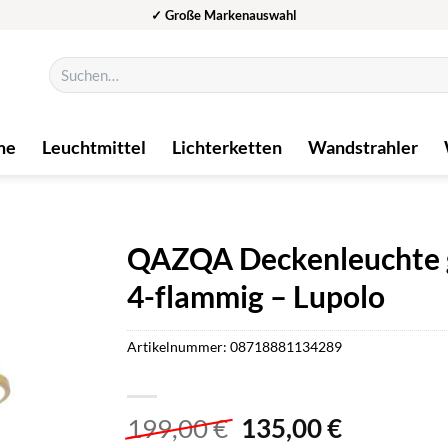
✓ Große Markenauswahl
Suchen
nach:
me
Leuchtmittel
Lichterketten
Wandstrahler
QAZQA Deckenleuchte go
4-flammig – Lupolo
Artikelnummer:
08718881134289
Ursprünglicher
Aktuelle
199,00
€
135,00
€