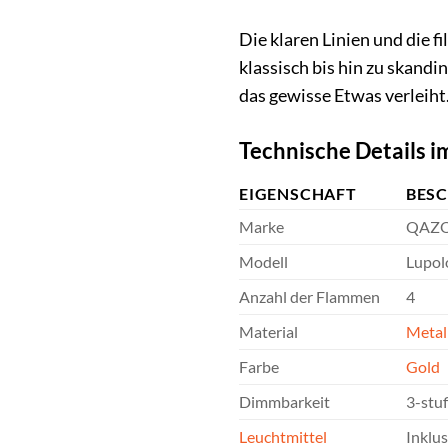
Die klaren Linien und die f
klassisch bis hin zu skandi
das gewisse Etwas verleiht
Technische Details i
EIGENSCHAFT
BES
Marke
QAZ
Modell
Lupol
Anzahl der Flammen
4
Material
Metal
Farbe
Gold
Dimmbarkeit
3-stu
Leuchtmittel
Inklu