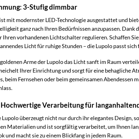
timmung: 3-Stufig dimmbar
st mit modernster LED-Technologie ausgestattet und bietet
Helligkeit ganz nach Ihren Bedürfnissen anzupassen. Dank 
er Ihren vorhandenen Lichtschalter regulieren. Schaffen Si
annendes Licht für ruhige Stunden – die Lupolo passt sich 
die goldenen Arme der Lupolo das Licht sanft im Raum verte
ichelt Ihrer Einrichtung und sorgt für eine behagliche A
s, beim Fernsehen oder beim gemeinsamen Abendessen mit 
lass.
: Hochwertige Verarbeitung für langanhalten
upolo überzeugt nicht nur durch ihr elegantes Design, so
n Materialien und ist sorgfältig verarbeitet, um Ihnen la
ok und macht sie zu einem Blickfang in jedem Raum.