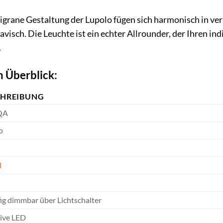
iligrane Gestaltung der Lupolo fügen sich harmonisch in v
navisch. Die Leuchte ist ein echter Allrounder, der Ihren i
.
m Überblick:
CHREIBUNG
QA
o
l
fig dimmbar über Lichtschalter
sive LED