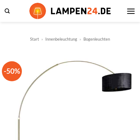
Zum
Inhalt
springen
Start
»
Innenbeleuchtung
»
Bogenleuchten
-50%