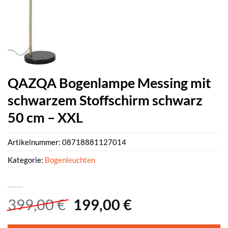
QAZQA Bogenlampe Messing mit
schwarzem Stoffschirm schwarz
50 cm – XXL
Artikelnummer:
08718881127014
Kategorie:
Bogenleuchten
Ursprünglicher
Aktueller
399,00
€
199,00
€
Preis
Preis