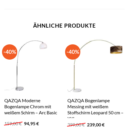
ÄHNLICHE PRODUKTE
-40%
-40%
QAZQA Moderne
QAZQA Bogenlampe
Bogenlampe Chrom mit
Messing mit weißem
weißem Schirm – Arc Basic
Stoffschirm Leopard 50 cm –
XXL
Ursprünglicher
Aktueller
159,00
€
94,95
€
Ursprünglicher
Aktueller
399,00
€
239,00
€
Preis
Preis
Preis
Preis