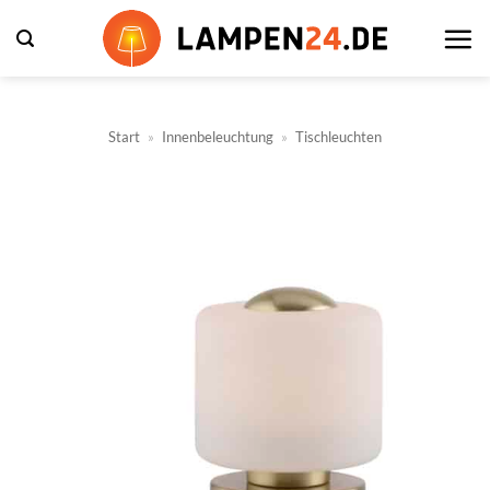
Zum
Inhalt
springen
Start
»
Innenbeleuchtung
»
Tischleuchten