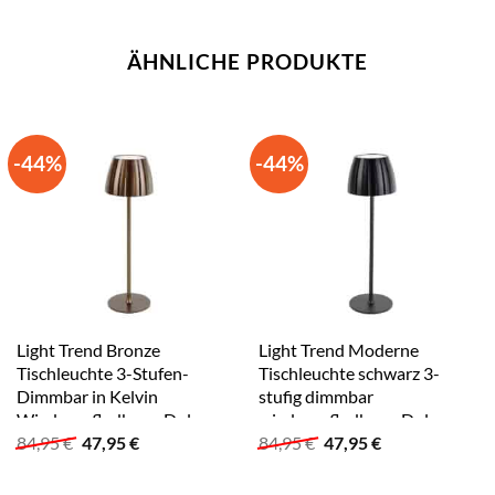
ÄHNLICHE PRODUKTE
-44%
-44%
Light Trend Bronze
Light Trend Moderne
Tischleuchte 3-Stufen-
Tischleuchte schwarz 3-
Dimmbar in Kelvin
stufig dimmbar
Wiederaufladbar – Dolce
wiederaufladbar – Dolce
Ursprünglicher
Aktueller
Ursprünglicher
Aktueller
84,95
€
47,95
€
84,95
€
47,95
€
Preis
Preis
Preis
Preis
war:
ist:
war:
ist:
84,95 €
47,95 €.
84,95 €
47,95 €.