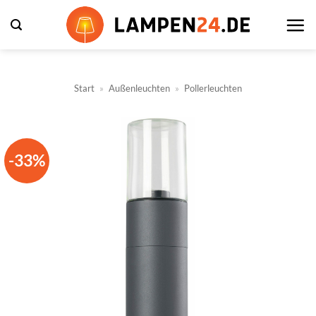
Zum
Inhalt
springen
Start
»
Außenleuchten
»
Pollerleuchten
-33%