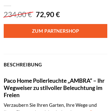
Ursprünglicher
Aktueller
234,00
€
72,90
€
Preis
Preis
war:
ist:
ZUM PARTNERSHOP
234,00 €
72,90 €.
BESCHREIBUNG
Paco Home Pollerleuchte „AMBRA“ – Ihr
Wegweiser zu stilvoller Beleuchtung im
Freien
Verzaubern Sie Ihren Garten, Ihre Wege und