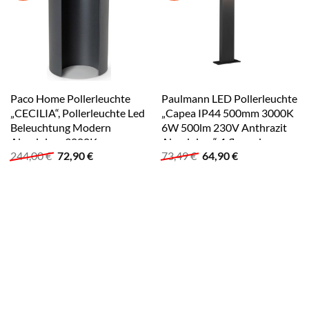
Paco Home Pollerleuchte
Paulmann LED Pollerleuchte
„CECILIA“, Pollerleuchte Led
„Capea IP44 500mm 3000K
Beleuchtung Modern
6W 500lm 230V Anthrazit
Aluminium 3000K
Aluminium“, 1 flammig
Ursprünglicher
Aktueller
Ursprünglicher
Aktueller
244,00
€
72,90
€
73,49
€
64,90
€
Standleuchte grau
anthrazit
Preis
Preis
Preis
Preis
war:
ist:
war:
ist:
244,00 €
72,90 €.
73,49 €
64,90 €.