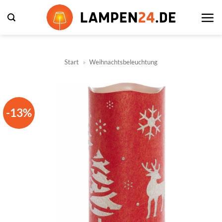
Zum
Inhalt
springen
Start
»
Weihnachtsbeleuchtung
-13%