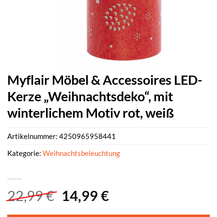
Myflair Möbel & Accessoires LED-
Kerze „Weihnachtsdeko“, mit
winterlichem Motiv rot, weiß
Artikelnummer:
4250965958441
Kategorie:
Weihnachtsbeleuchtung
Ursprünglicher
Aktueller
22,99
€
14,99
€
Preis
Preis