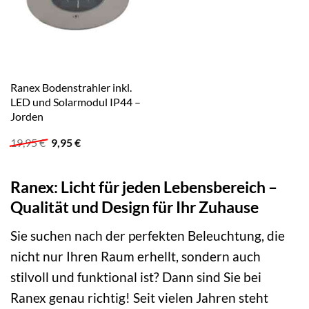
Ranex Bodenstrahler inkl.
LED und Solarmodul IP44 –
Jorden
Ursprünglicher
Aktueller
19,95
€
9,95
€
Preis
Preis
war:
ist:
19,95 €
9,95 €.
Ranex: Licht für jeden Lebensbereich –
Qualität und Design für Ihr Zuhause
Sie suchen nach der perfekten Beleuchtung, die
nicht nur Ihren Raum erhellt, sondern auch
stilvoll und funktional ist? Dann sind Sie bei
Ranex genau richtig! Seit vielen Jahren steht