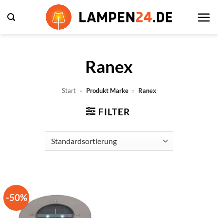
Zum
Inhalt
springen
Ranex
Start
»
Produkt Marke
»
Ranex
FILTER
-50%