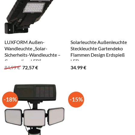
LUXFORM Außen-
Solarleuchte Außenleuchte
Wandleuchte „Solar-
Steckleuchte Gartendeko
Sicherheits-Wandleuchte –
Flammen Design Erdspieß
Concordia – LED“,
LED
Ursprünglicher
Aktueller
84,99
€
72,57
€
34.99
€
Leuchtmittel LED-Modul
Preis
Preis
LED fest integriert,
war:
ist:
Erkennungsmodus
84,99 €
72,57 €.
(1000LM) black
-18%
-15%