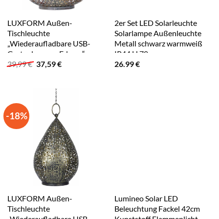
LUXFORM Außen-
2er Set LED Solarleuchte
Tischleuchte
Solarlampe Außenleuchte
„Wiederaufladbare USB-
Metall schwarz warmweiß
Gartenlampe – Edessa“,
IP44 H 70 cm
Ursprünglicher
Aktueller
39,99
€
37,59
€
26.99
€
Leuchtmittel LED-Modul
Preis
Preis
LED fest integriert,
war:
ist:
Ausgestattet mit
39,99 €
37,59 €.
Kunststoffkerze mit
flackernder LED white wash
-18%
LUXFORM Außen-
Lumineo Solar LED
Tischleuchte
Beleuchtung Fackel 42cm
„Wiederaufladbare USB-
Kunststoff Flammenlicht