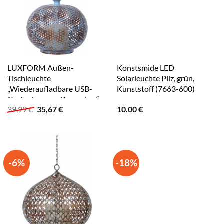
LUXFORM Außen-
Konstsmide LED
Tischleuchte
Solarleuchte Pilz, grün,
„Wiederaufladbare USB-
Kunststoff (7663-600)
Gartenlampe – Damaskus“,
Ursprünglicher
Aktueller
39,99
€
35,67
€
10.00
€
Leuchtmittel LED-Modul
Preis
Preis
LED fest integriert,
war:
ist:
Ausgestattet mit
39,99 €
35,67 €.
Kunststoffkerze mit
flackernder LED blue
-6%
-18%