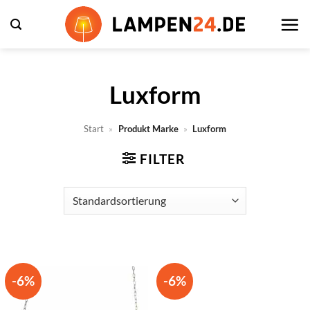
Zum
Inhalt
springen
Luxform
Start
»
Produkt Marke
»
Luxform
FILTER
-6%
-6%