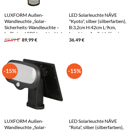
LUXFORM Außen-
LED Solarleuchte NÄVE
Wandleuchte „Solar-
"Kyoto", silber (silberfarben),
Sicherheits-Wandleuchte –
B:3,2cm H:42cm L:9cm,
La Rioja – LED“, Leuchtmittel
Leuchten, 4er Set L-förmige
Ursprünglicher
Aktueller
89,99
€
89,99
€
36.49
€
LED-Modul LED fest
Leuchten, je H: 42cm, LED
Preis
Preis
integriert,
neutralweiß, silberfarben
war:
ist:
Erkennungsmodus
89,99 €
89,99 €.
(1000LM) black
-15%
-15%
LUXFORM Außen-
LED Solarleuchte NÄVE
Wandleuchte „Solar-
"Rota", silber (silberfarben),