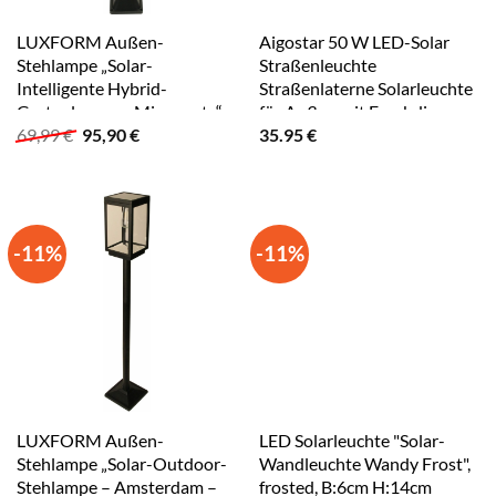
LUXFORM Außen-
Aigostar 50 W LED-Solar
Stehlampe „Solar-
Straßenleuchte
Intelligente Hybrid-
Straßenlaterne Solarleuchte
Gartenlampe – Minnesota“,
für Außen mit Fernbdienung
Ursprünglicher
Aktueller
69,99
€
95,90
€
35.95
€
Leuchtmittel LED-Modul
6500K
Preis
Preis
LED fest integriert, Aus Glas
war:
ist:
& Kunststoff gefertigt black
69,99 €
95,90 €.
-11%
-11%
LUXFORM Außen-
LED Solarleuchte "Solar-
Stehlampe „Solar-Outdoor-
Wandleuchte Wandy Frost",
Stehlampe – Amsterdam –
frosted, B:6cm H:14cm