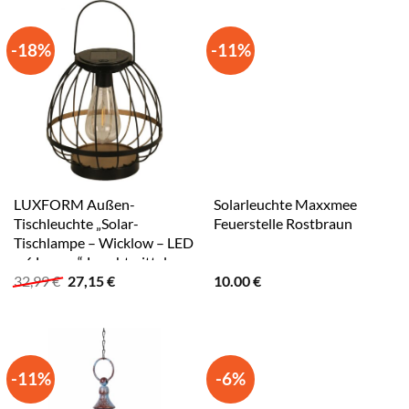
-18%
-11%
LUXFORM Außen-
Solarleuchte Maxxmee
Tischleuchte „Solar-
Feuerstelle Rostbraun
Tischlampe – Wicklow – LED
– 6 Lumen“, Leuchtmittel
Ursprünglicher
Aktueller
32,99
€
27,15
€
10.00
€
LED-Modul LED fest
Preis
Preis
integriert, Solarbetrieben
war:
ist:
black
32,99 €
27,15 €.
-11%
-6%