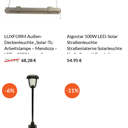
LUXFORM Außen-
Aigostar 100W LED-Solar
Deckenleuchte „Solar-TL-
Straßenleuchte
Arbeitslampe – Mendoza –
Straßenlaterne Solarleuchte
LED – 1000 Lumen“,
für Außen mit Fernbdienung
Ursprünglicher
Aktueller
79,99
€
68,28
€
54.95
€
Leuchtmittel LED-Modul
6500K
Preis
Preis
LED fest integriert, Geeignet
war:
ist:
für die Platzierung in
79,99 €
68,28 €.
Schuppen / Garage / Carport
white
-6%
-11%