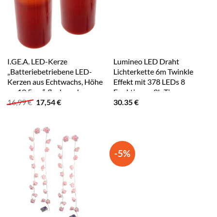
I.GE.A. LED-Kerze
Lumineo LED Draht
„Batteriebetriebene LED-
Lichterkette 6m Twinkle
Kerzen aus Echtwachs, Höhe
Effekt mit 378 LEDs 8
ca. 12,5 cm“, flackerndes
Funktionen 8h Timer
Ursprünglicher
Aktueller
16,99
€
17,54
€
30.35
€
Stimmungslicht,
Drahtlichterkette Garten
Preis
Preis
Stumpenkerze für den
Balkon Weihnachten Winter
war:
ist:
Adventskranz rot
Warmweiß Silber
16,99 €
17,54 €.
-5%