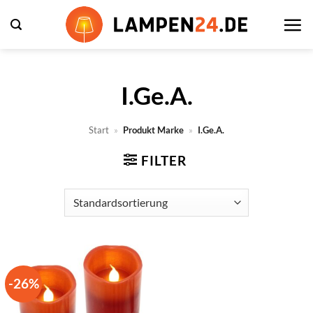
Zum
Inhalt
springen
I.Ge.A.
Start
»
Produkt Marke
»
I.Ge.A.
FILTER
-26%