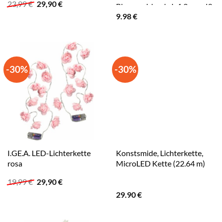
Ursprünglicher
Aktueller
23,99
€
29,90
€
Blumengirlande L:1,8m weiß
Preis
Preis
9.98
€
war:
ist:
23,99 €
29,90 €.
-30%
-30%
I.GE.A. LED-Lichterkette
Konstsmide, Lichterkette,
rosa
MicroLED Kette (22.64 m)
Ursprünglicher
Aktueller
19,99
€
29,90
€
Preis
Preis
29.90
€
war:
ist:
19,99 €
29,90 €.