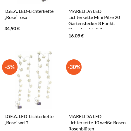
I.GE.A. LED-Lichterkette
MARELIDA LED
„Rose“ rosa
Lichterkette Mini Pilze 20
Gartenstecker 8 Funkt.
34,90
€
Timer bunt L: 3,8m
16.09
€
-5%
-30%
I.GE.A. LED-Lichterkette
MARELIDA LED
„Rose“ weiß
Lichterkette 10 weiße Rosen
Rosenblüten