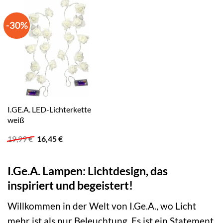
-30%
I.GE.A. LED-Lichterkette
weiß
Ursprünglicher
Aktueller
19,99
€
16,45
€
Preis
Preis
war:
ist:
19,99 €
16,45 €.
I.Ge.A. Lampen: Lichtdesign, das
inspiriert und begeistert!
Willkommen in der Welt von I.Ge.A., wo Licht
mehr ist als nur Beleuchtung. Es ist ein Statement,