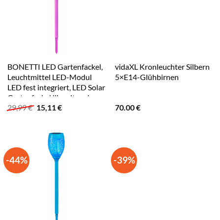
BONETTI LED Gartenfackel,
vidaXL Kronleuchter Silbern
Leuchtmittel LED-Modul
5×E14-Glühbirnen
LED fest integriert, LED Solar
Gartenfackel lila mit realer
Ursprünglicher
Aktueller
29,99
€
15,11
€
70.00
€
Flamme lila
Preis
Preis
war:
ist:
29,99 €
15,11 €.
-44%
-39%