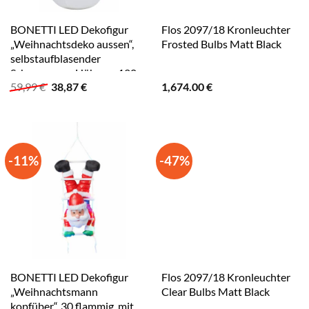
BONETTI LED Dekofigur
Flos 2097/18 Kronleuchter
„Weihnachtsdeko aussen“,
Frosted Bulbs Matt Black
selbstaufblasender
Schneemann, Höhe ca. 120
Ursprünglicher
Aktueller
59,99
€
38,87
€
1,674.00
€
cm bunt
Preis
Preis
war:
ist:
59,99 €
38,87 €.
-11%
-47%
BONETTI LED Dekofigur
Flos 2097/18 Kronleuchter
„Weihnachtsmann
Clear Bulbs Matt Black
kopfüber“, 30 flammig, mit