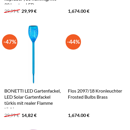
30 bunten LEDs,
Ursprünglicher
Aktueller
29,99
€
29,99
€
1,674.00
€
Weihnachtsdeko aussen
Preis
Preis
bunt
war:
ist:
29,99 €
29,99 €.
-47%
-44%
BONETTI LED Gartenfackel,
Flos 2097/18 Kronleuchter
LED Solar Gartenfackel
Frosted Bulbs Brass
türkis mit realer Flamme
türkis
Ursprünglicher
Aktueller
29,99
€
14,82
€
1,674.00
€
Preis
Preis
war:
ist:
29,99 €
14,82 €.