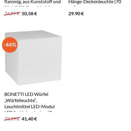
flammig, aus Kunststoff und
Hänge-Deckenleuchte (70
Metall, Weihnachtsdeko
cm)
Ursprünglicher
Aktueller
74,99
€
50,58
€
29.90
€
aussen schwarz
Preis
Preis
war:
ist:
74,99 €
50,58 €.
-44%
BONETTI LED Würfel
„Würfelleuchte“,
Leuchtmittel LED-Modul
LED fest integriert weiß
Ursprünglicher
Aktueller
79,99
€
41,40
€
Preis
Preis
war:
ist: