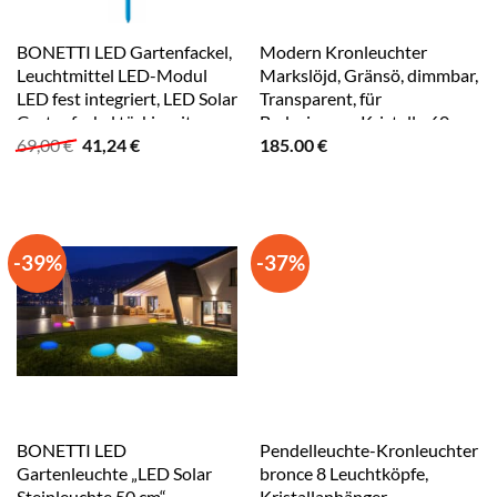
BONETTI LED Gartenfackel,
Modern Kronleuchter
Leuchtmittel LED-Modul
Markslöjd, Gränsö, dimmbar,
LED fest integriert, LED Solar
Transparent, für
Gartenfackel türkis mit
Badezimmer, Kristall - 60
Ursprünglicher
Aktueller
69,00
€
41,24
€
185.00
€
realer Flamme 3er Set türkis
Preis
Preis
war:
ist:
69,00 €
41,24 €.
-39%
-37%
BONETTI LED
Pendelleuchte-Kronleuchter
Gartenleuchte „LED Solar
bronce 8 Leuchtköpfe,
Steinleuchte 50 cm“,
Kristallanhänger,