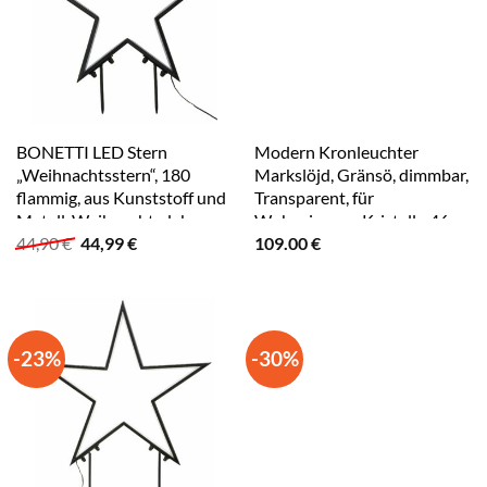
BONETTI LED Stern
Modern Kronleuchter
„Weihnachtsstern“, 180
Markslöjd, Gränsö, dimmbar,
flammig, aus Kunststoff und
Transparent, für
Metall, Weihnachtsdeko
Wohnzimmer, Kristall - 46
Ursprünglicher
Aktueller
44,90
€
44,99
€
109.00
€
aussen schwarz
Preis
Preis
war:
ist:
44,90 €
44,99 €.
-23%
-30%