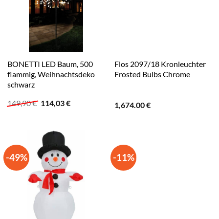
BONETTI LED Baum, 500
Flos 2097/18 Kronleuchter
flammig, Weihnachtsdeko
Frosted Bulbs Chrome
schwarz
Ursprünglicher
Aktueller
149,90
€
114,03
€
1,674.00
€
Preis
Preis
war:
ist:
149,90 €
114,03 €.
-49%
-11%