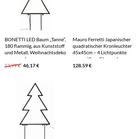
BONETTI LED Baum „Tanne“,
Mauro Ferretti Japanischer
180 flammig, aus Kunststoff
quadratischer Kronleuchter
und Metall, Weihnachtsdeko
45x45cm – 4 Lichtpunkte
aussen schwarz
aus weißem Glas und
Ursprünglicher
Aktueller
53,99
€
46,17
€
128.59
€
goldfarbenem Metall –
Preis
Preis
Geometrischer Glamour-Stil
war:
ist:
– E27 20W ES
53,99 €
46,17 €.