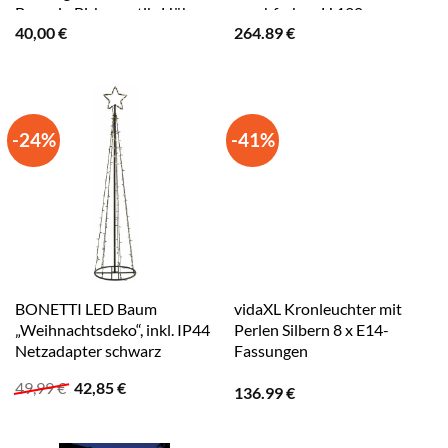
Baum in Birkenoptik, Höhe
rauchfarben H 120cm
40,00
€
264.89
€
ca. 120 cm weiß matt
-24%
-41%
BONETTI LED Baum
vidaXL Kronleuchter mit
„Weihnachtsdeko“, inkl. IP44
Perlen Silbern 8 x E14-
Netzadapter schwarz
Fassungen
Ursprünglicher
Aktueller
49,99
€
42,85
€
136.99
€
Preis
Preis
war:
ist:
49,99 €
42,85 €.