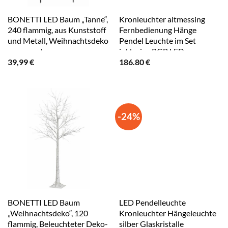
BONETTI LED Baum „Tanne“,
Kronleuchter altmessing
240 flammig, aus Kunststoff
Fernbedienung Hänge
und Metall, Weihnachtsdeko
Pendel Leuchte im Set
aussen schwarz
inklusive RGB LED
39,99
€
186.80
€
Leuchtmittel
-24%
BONETTI LED Baum
LED Pendelleuchte
„Weihnachtsdeko“, 120
Kronleuchter Hängeleuchte
flammig, Beleuchteter Deko-
silber Glaskristalle