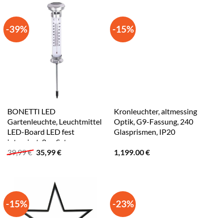
-39%
-15%
BONETTI LED
Kronleuchter, altmessing
Gartenleuchte, Leuchtmittel
Optik, G9-Fassung, 240
LED-Board LED fest
Glasprismen, IP20
integriert, 2er-Set
Ursprünglicher
Aktueller
39,99
€
35,99
€
1,199.00
€
silberfarben, weiß
Preis
Preis
war:
ist:
39,99 €
35,99 €.
-15%
-23%