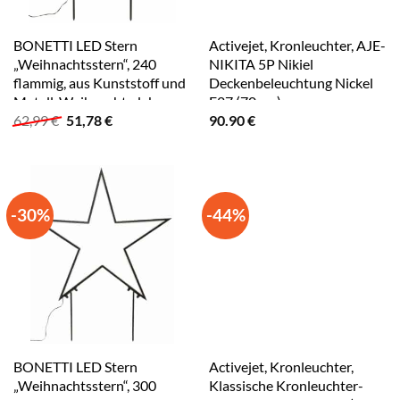
BONETTI LED Stern
Activejet, Kronleuchter, AJE-
„Weihnachtsstern“, 240
NIKITA 5P Nikiel
flammig, aus Kunststoff und
Deckenbeleuchtung Nickel
Metall, Weihnachtsdeko
E27 (70 cm)
Ursprünglicher
Aktueller
62,99
€
51,78
€
90.90
€
aussen schwarz
Preis
Preis
war:
ist:
62,99 €
51,78 €.
-30%
-44%
BONETTI LED Stern
Activejet, Kronleuchter,
„Weihnachtsstern“, 300
Klassische Kronleuchter-