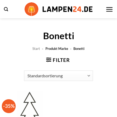
Zum
Inhalt
springen
Bonetti
Start
»
Produkt Marke
»
Bonetti
FILTER
-35%