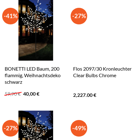
-41%
-27%
BONETTI LED Baum, 200
Flos 2097/30 Kronleuchter
flammig, Weihnachtsdeko
Clear Bulbs Chrome
schwarz
Ursprünglicher
Aktueller
59,90
€
40,00
€
2,227.00
€
Preis
Preis
war:
ist:
59,90 €
40,00 €.
-27%
-49%