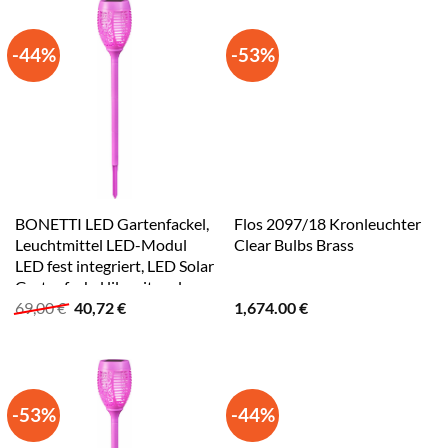
-44%
-53%
BONETTI LED Gartenfackel,
Flos 2097/18 Kronleuchter
Leuchtmittel LED-Modul
Clear Bulbs Brass
LED fest integriert, LED Solar
Gartenfackel lila mit realer
Ursprünglicher
Aktueller
69,00
€
40,72
€
1,674.00
€
Flamme 3er Set lila
Preis
Preis
war:
ist:
69,00 €
40,72 €.
-53%
-44%