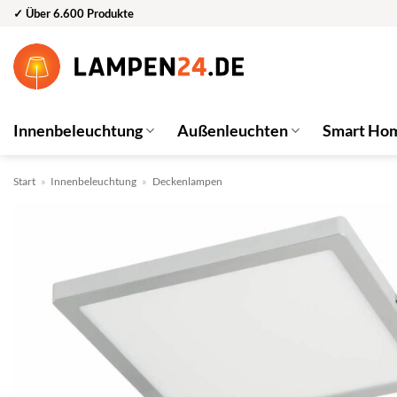
Zum
✓ Über 6.600 Produkte
Inhalt
springen
Innenbeleuchtung
Außenleuchten
Smart Ho
Start
»
Innenbeleuchtung
»
Deckenlampen