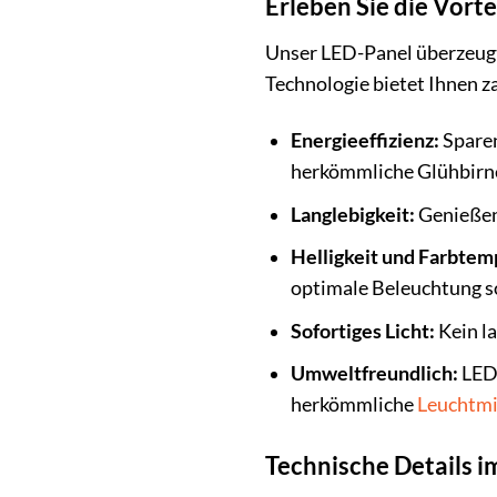
Erleben Sie die Vort
Unser LED-Panel überzeugt 
Technologie bietet Ihnen 
Energieeffizienz:
Sparen
herkömmliche Glühbirn
Langlebigkeit:
Genießen 
Helligkeit und Farbtem
optimale Beleuchtung s
Sofortiges Licht:
Kein la
Umweltfreundlich:
LED-
herkömmliche
Leuchtmi
Technische Details i