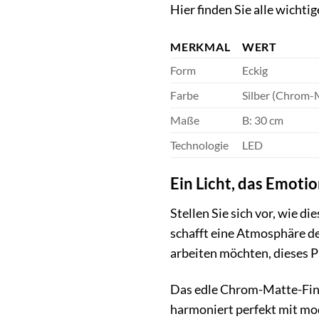
Hier finden Sie alle wicht
MERKMAL
WERT
Form
Eckig
Farbe
Silber (Chrom-
Maße
B: 30 cm
Technologie
LED
Ein Licht, das Emoti
Stellen Sie sich vor, wie 
schafft eine Atmosphäre d
arbeiten möchten, dieses P
Das edle Chrom-Matte-Fini
harmoniert perfekt mit m