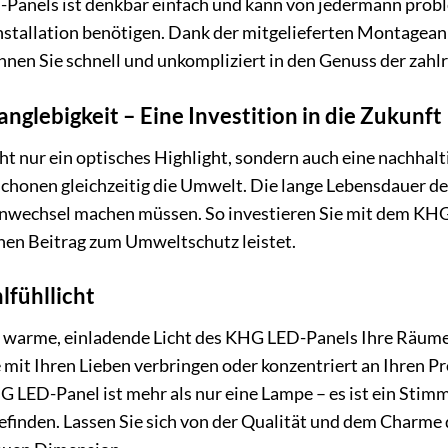
anels ist denkbar einfach und kann von jedermann proble
 Installation benötigen. Dank der mitgelieferten Montage
nnen Sie schnell und unkompliziert in den Genuss der zah
nglebigkeit – Eine Investition in die Zukunft
t nur ein optisches Highlight, sondern auch eine nachhal
chonen gleichzeitig die Umwelt. Die lange Lebensdauer der 
echsel machen müssen. So investieren Sie mit dem KHG LE
einen Beitrag zum Umweltschutz leistet.
lfühllicht
das warme, einladende Licht des KHG LED-Panels Ihre Räume 
mit Ihren Lieben verbringen oder konzentriert an Ihren Pr
 LED-Panel ist mehr als nur eine Lampe – es ist ein Stimm
finden. Lassen Sie sich von der Qualität und dem Charm