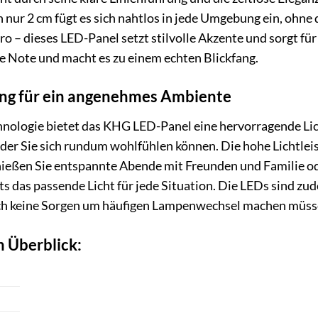
 nur 2 cm fügt es sich nahtlos in jede Umgebung ein, ohne
ro – dieses LED-Panel setzt stilvolle Akzente und sorgt f
le Note und macht es zu einem echten Blickfang.
ung für ein angenehmes Ambiente
ologie bietet das KHG LED-Panel eine hervorragende Lich
der Sie sich rundum wohlfühlen können. Die hohe Lichtlei
ießen Sie entspannte Abende mit Freunden und Familie ode
ts das passende Licht für jede Situation. Die LEDs sind zu
ich keine Sorgen um häufigen Lampenwechsel machen müss
m Überblick: