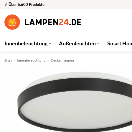
Zum
✓ Über 6.600 Produkte
Inhalt
springen
Innenbeleuchtung
Außenleuchten
Smart Ho
Start
»
Innenbeleuchtung
»
Deckenlampen