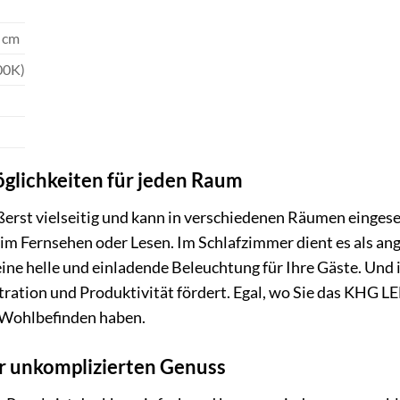
5 cm
00K)
öglichkeiten für jeden Raum
erst vielseitig und kann in verschiedenen Räumen einges
m Fernsehen oder Lesen. Im Schlafzimmer dient es als a
 eine helle und einladende Beleuchtung für Ihre Gäste. Und
tration und Produktivität fördert. Egal, wo Sie das KHG LE
 Wohlbefinden haben.
r unkomplizierten Genuss