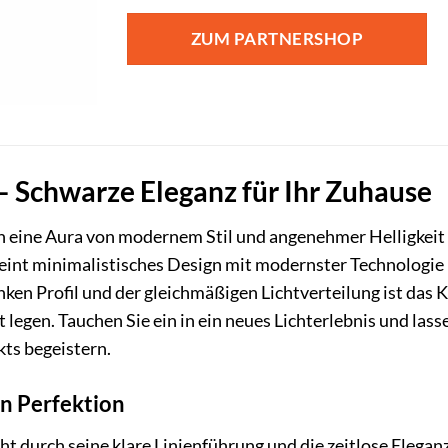
ZUM PARTNERSHOP
 Schwarze Eleganz für Ihr Zuhause
n eine Aura von modernem Stil und angenehmer Helligkei
int minimalistisches Design mit modernster Technologie 
ken Profil und der gleichmäßigen Lichtverteilung ist das K
 legen. Tauchen Sie ein in ein neues Lichterlebnis und lasse
ts begeistern.
in Perfektion
t durch seine klare Linienführung und die zeitlose Eleg