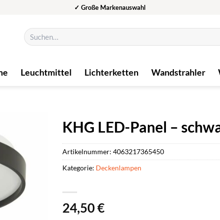
✓ Große Markenauswahl
Suchen
nach:
me
Leuchtmittel
Lichterketten
Wandstrahler
KHG LED-Panel – schwar
Artikelnummer:
4063217365450
Kategorie:
Deckenlampen
24,50
€