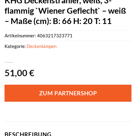
KHG Deckenstrahler, weiß, 3-
flammig `Wiener Geflecht` – weiß
– Maße (cm): B: 66 H: 20 T: 11
Artikelnummer:
4063217323771
Kategorie:
Deckenlampen
51,00
€
ZUM PARTNERSHOP
BESCHREIBUNG