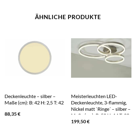
ÄHNLICHE PRODUKTE
Deckenleuchte – silber –
Meisterleuchten LED-
Maße (cm): B: 42 H: 2,5 T: 42
Deckenleuchte, 3-flammig,
Nickel matt `Ringe´ – silber –
88,35
€
Maße (cm): B: 50 H: 14 T: 30
199,50
€