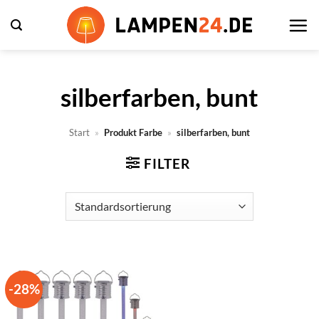
Zum
Inhalt
springen
silberfarben, bunt
Start
»
Produkt Farbe
»
silberfarben, bunt
FILTER
-28%