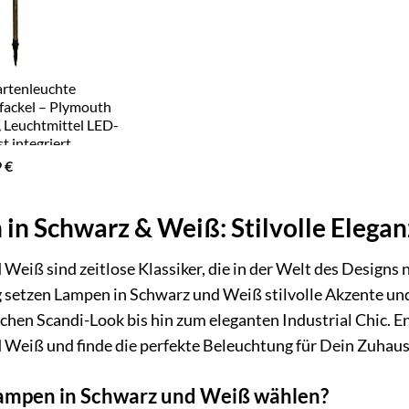
tenleuchte
fackel – Plymouth
, Leuchtmittel LED-
 integriert,
kel black, white
ünglicher
Aktueller
9
€
Preis
ist:
 €
39,99 €.
in Schwarz & Weiß: Stilvolle Elegan
Weiß sind zeitlose Klassiker, die in der Welt des Design
setzen Lampen in Schwarz und Weiß stilvolle Akzente und
chen Scandi-Look bis hin zum eleganten Industrial Chic. E
 Weiß und finde die perfekte Beleuchtung für Dein Zuhaus
mpen in Schwarz und Weiß wählen?