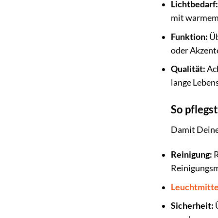
Lichtbedarf:
mit warmem L
Funktion:
Üb
oder Akzent
Qualität:
Ach
lange Leben
So pflegs
Damit Deine 
Reinigung:
R
Reinigungsm
Leuchtmitte
Sicherheit:
Ü