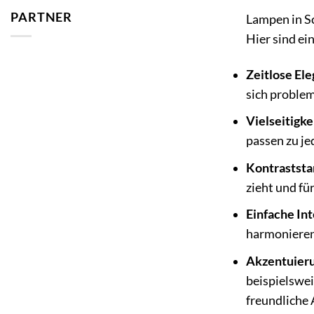
PARTNER
Lampen in Sc
Hier sind ei
Zeitlose Ele
sich problem
Vielseitigke
passen zu je
Kontraststa
zieht und für
Einfache Int
harmonieren
Akzentuier
beispielswei
freundliche