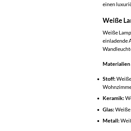
einen luxuri
Weiße Lam
Weiße Lampen
einladende A
Wandleuchte
Materialien
Stoff:
Weiße 
Wohnzimme
Keramik:
We
Glas:
Weiße L
Metall:
Weiß