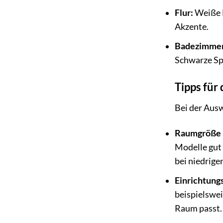
Flur:
Weiße D
Akzente.
Badezimmer
Schwarze Spo
Tipps für
Bei der Ausw
Raumgröße 
Modelle gut
bei niedrig
Einrichtungs
beispielswei
Raum passt.