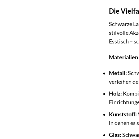
Die Vielf
Schwarze La
stilvolle A
Esstisch – s
Materialien
Metall:
Schw
verleihen d
Holz:
Kombin
Einrichtung
Kunststoff:
in denen es 
Glas:
Schwar