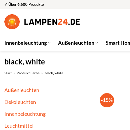
Zum
✓ Über 6.600 Produkte
Inhalt
springen
Innenbeleuchtung
Außenleuchten
Smart Ho
black, white
Start
»
Produkt Farbe
»
black, white
Außenleuchten
-15%
Dekoleuchten
Innenbeleuchtung
Leuchtmittel