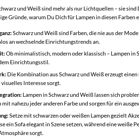
hwarz und Weiß sind mehr als nur Lichtquellen – sie sind
nige Gründe, warum Du Dich für Lampen in diesen Farben e
ganz:
Schwarz und Weiß sind Farben, die nie aus der Mode 
los an wechselnde Einrichtungstrends an.
it:
Ob minimalistisch, modern oder klassisch – Lampen in S
dem Einrichtungsstil.
rk:
Die Kombination aus Schwarz und Weiß erzeugt einen 
 visuelles Interesse sorgt.
egration:
Lampen in Schwarz und Weiß lassen sich problem
 mit nahezu jeder anderen Farbe und sorgen für ein ausg
ung:
Setze mit schwarzen oder weißen Lampen gezielt Akz
se ein Sofa elegant in Szene setzen, während eine weiße Pe
 Atmosphäre sorgt.