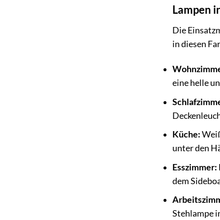
Lampen i
Die Einsatz
in diesen F
Wohnzimme
eine helle u
Schlafzimme
Deckenleucht
Küche:
Weiß
unter den Hä
Esszimmer:
dem Sideboar
Arbeitszim
Stehlampe i