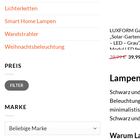
Lichterketten
Smart Home Lampen
LUXFORM Gar
Wandstrahler
„Solar-Garten
– LED – Grau“
Weihnachtsbeleuchtung
Modul LED fest
Dekorative Fac
Urspr
39,99
€
39,9
Preis
PREIS
war:
39,99
Lampen 
Min.
Max.
FILTER
Preis
Preis
Schwarz und 
Beleuchtung 
MARKE
minimalistis
Schwarz und
Warum La